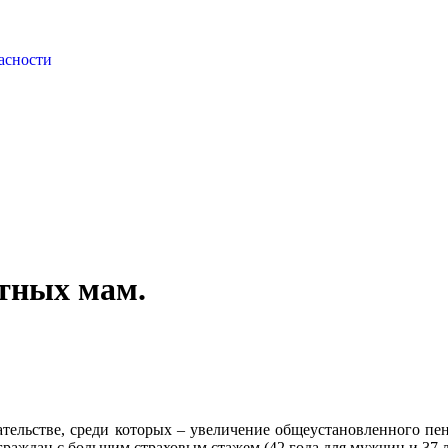
асности
етных мам.
тельстве, среди которых – увеличение общеустановленного пен
граждан с большим страховым стажем (42 года для мужчин и 37 л