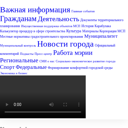
Важная информация
Главные события
Гражданам
Деятельность
Документы территориального
планирования
История Карабулака
Имущественная поддержка объектов МСП
Культура
Калькулятор процедур в сфере строительства
Материалы Корпорации МСП
Муниципалитет
Местные нормативы градостроительного проектирования
Новости города
Официальный
Муниципальный контроль
Работа мэрии
комментарий
Подкасты
Пресс-центр
Региональные
СМИ о нас
Социально-экономическое развитие города
Спорт
Федеральные
Формирование комфортной городской среды
Экономика и бизнес