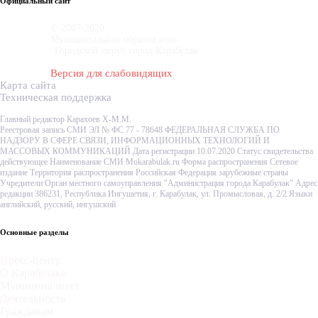
Официальный сайт
© 2007-2020
Муниципальное образование
"Городской округ город Карабулак"
Версия для слабовидящих
Карта сайта
Техническая поддержка
Главный редактор Карахоев Х-М.М.
Реестровая запись СМИ ЭЛ № ФС 77 - 78648 ФЕДЕРАЛЬНАЯ СЛУЖБА ПО
НАДЗОРУ В СФЕРЕ СВЯЗИ, ИНФОРМАЦИОННЫХ ТЕХНОЛОГИЙ И
МАССОВЫХ КОММУНИКАЦИЙ Дата регистрации 10.07.2020 Статус свидетельства
действующее Наименование СМИ Mokarabulak.ru Форма распространения Сетевое
издание Территория распространения Российская Федерация зарубежные страны
Учредители Орган местного самоуправления "Администрация города Карабулак" Адрес
редакции 386231, Республика Ингушетия, г. Карабулак, ул. Промысловая, д. 2/2 Языки
английский, русский, ингушский
Основные разделы
Пресс-центр
О Карабулаке
Муниципалитет
Деятельность
Гражданам