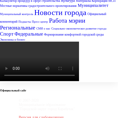
Культура
Калькулятор процедур в сфере строительства
Материалы Корпорации МСП
Муниципалитет
Местные нормативы градостроительного проектирования
Новости города
Официальный
Муниципальный контроль
Работа мэрии
комментарий
Подкасты
Пресс-центр
Региональные
СМИ о нас
Социально-экономическое развитие города
Спорт
Федеральные
Формирование комфортной городской среды
Экономика и бизнес
Официальный сайт
© 2007-2020
Муниципальное образование
"Городской округ город Карабулак"
Версия для слабовидящих