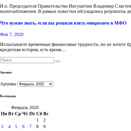
И.о. Председателя Правительства Ингушетии Владимир Сластен
налогообложения. В рамках повестки обсуждались результаты 
Что нужно знать, если вы решили взять микрозаем в МФО
Фев 7, 2020
Испытываете временные финансовые трудности, но не хотите бра
кредитная история, есть время…
Архивы
Архивы
Календарь
Февраль 2020
Пн
Вт
Ср
Чт
Пт
Сб
Вс
1
2
3
4
5
6
7
8
9