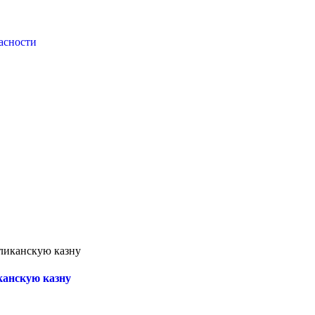
асности
ликанскую казну
канскую казну