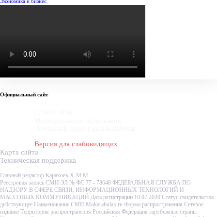
Экономика и бизнес
Официальный сайт
© 2007-2020
Муниципальное образование
"Городской округ город Карабулак"
Версия для слабовидящих
Карта сайта
Техническая поддержка
Главный редактор Карахоев Х-М.М.
Реестровая запись СМИ ЭЛ № ФС 77 - 78648 ФЕДЕРАЛЬНАЯ СЛУЖБА ПО
НАДЗОРУ В СФЕРЕ СВЯЗИ, ИНФОРМАЦИОННЫХ ТЕХНОЛОГИЙ И
МАССОВЫХ КОММУНИКАЦИЙ Дата регистрации 10.07.2020 Статус свидетельства
действующее Наименование СМИ Mokarabulak.ru Форма распространения Сетевое
издание Территория распространения Российская Федерация зарубежные страны