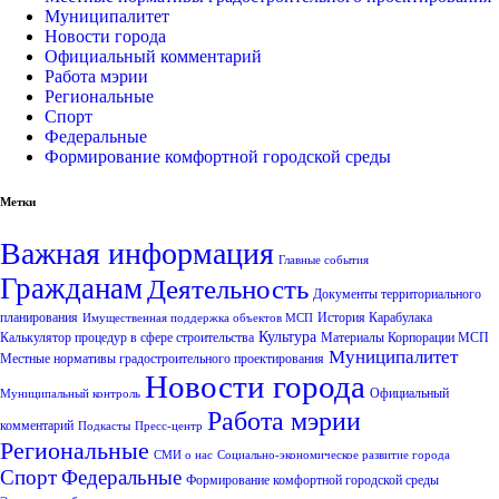
Муниципалитет
Новости города
Официальный комментарий
Работа мэрии
Региональные
Спорт
Федеральные
Формирование комфортной городской среды
Метки
Важная информация
Главные события
Гражданам
Деятельность
Документы территориального
планирования
История Карабулака
Имущественная поддержка объектов МСП
Культура
Калькулятор процедур в сфере строительства
Материалы Корпорации МСП
Муниципалитет
Местные нормативы градостроительного проектирования
Новости города
Официальный
Муниципальный контроль
Работа мэрии
комментарий
Подкасты
Пресс-центр
Региональные
СМИ о нас
Социально-экономическое развитие города
Спорт
Федеральные
Формирование комфортной городской среды