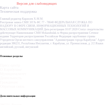
Версия для слабовидящих
Карта сайта
Техническая поддержка
Главный редактор Карахоев Х-М.М.
Реестровая запись СМИ ЭЛ № ФС 77 - 78648 ФЕДЕРАЛЬНАЯ СЛУЖБА ПО
НАДЗОРУ В СФЕРЕ СВЯЗИ, ИНФОРМАЦИОННЫХ ТЕХНОЛОГИЙ И
МАССОВЫХ КОММУНИКАЦИЙ Дата регистрации 10.07.2020 Статус свидетельства
действующее Наименование СМИ Mokarabulak.ru Форма распространения Сетевое
издание Территория распространения Российская Федерация зарубежные страны
Учредители Орган местного самоуправления "Администрация города Карабулак" Адрес
редакции 386231, Республика Ингушетия, г. Карабулак, ул. Промысловая, д. 2/2 Языки
английский, русский, ингушский
Основные разделы
Пресс-центр
О Карабулаке
Муниципалитет
Деятельность
Гражданам
Обратная связь
Дополнительная информация
386231, Россия,