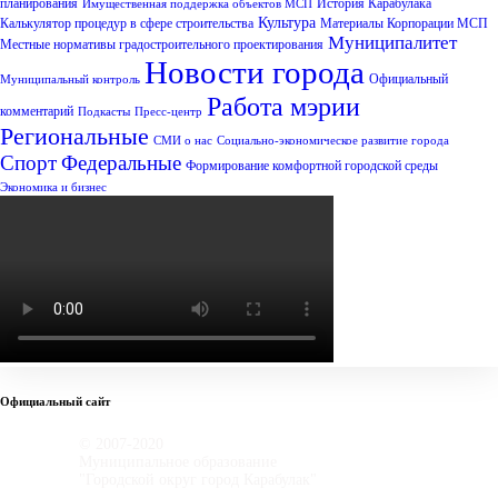
планирования
История Карабулака
Имущественная поддержка объектов МСП
Культура
Калькулятор процедур в сфере строительства
Материалы Корпорации МСП
Муниципалитет
Местные нормативы градостроительного проектирования
Новости города
Официальный
Муниципальный контроль
Работа мэрии
комментарий
Подкасты
Пресс-центр
Региональные
СМИ о нас
Социально-экономическое развитие города
Спорт
Федеральные
Формирование комфортной городской среды
Экономика и бизнес
Официальный сайт
© 2007-2020
Муниципальное образование
"Городской округ город Карабулак"