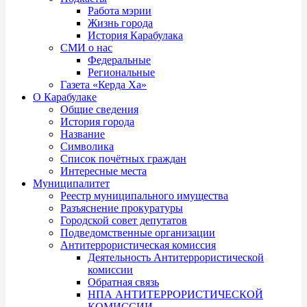
Работа мэрии
Жизнь города
История Карабулака
СМИ о нас
Федеральные
Региональные
Газета «Керда Ха»
О Карабулаке
Общие сведения
История города
Название
Символика
Список почётных граждан
Интересные места
Муниципалитет
Реестр муниципального имущества
Разъяснение прокуратуры
Городской совет депутатов
Подведомственные организации
Антитеррористическая комиссия
Деятельность Антитеррористической
комиссии
Обратная связь
НПА АНТИТЕРРОРИСТИЧЕСКОЙ
КОМИССИИ