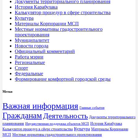
Документы территориального планирования
История Карабулака
Калькулятор процедур в сфере строительства
Культура
Материалы Корпорации МСП
Местные нормативы градостроительного
проектирования
Муниципалитет
Новости города
Официальный комментарий
Работа мэрии
Региональные
Спорт
Федеральные
Формирование комфортной городской среды
Метки
Важная информация
Главные события
Гражданам
Деятельность
Документы территориального
планирования
История Карабулака
Имущественная поддержка объектов МСП
Культура
Калькулятор процедур в сфере строительства
Материалы Корпорации
МСП
Местные нормативы градостроительного проектирования