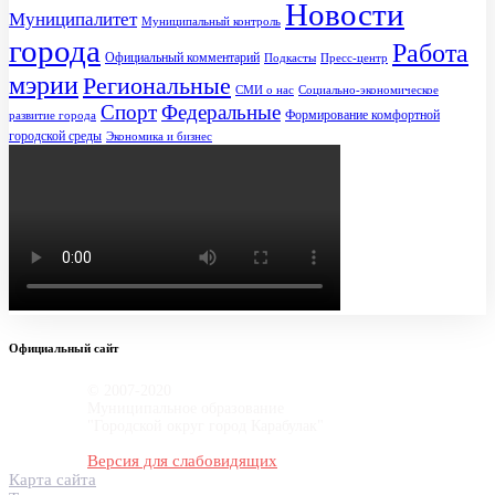
Новости
Муниципалитет
Муниципальный контроль
города
Работа
Официальный комментарий
Подкасты
Пресс-центр
мэрии
Региональные
СМИ о нас
Социально-экономическое
Спорт
Федеральные
Формирование комфортной
развитие города
городской среды
Экономика и бизнес
Официальный сайт
© 2007-2020
Муниципальное образование
"Городской округ город Карабулак"
Версия для слабовидящих
Карта сайта