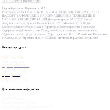
Техническая поддержка
Главный редактор Карахоев Х-М.М.
Реестровая запись СМИ ЭЛ № ФС 77 - 78648 ФЕДЕРАЛЬНАЯ СЛУЖБА ПО
НАДЗОРУ В СФЕРЕ СВЯЗИ, ИНФОРМАЦИОННЫХ ТЕХНОЛОГИЙ И
МАССОВЫХ КОММУНИКАЦИЙ Дата регистрации 10.07.2020 Статус
свидетельства действующее Наименование СМИ Mokarabulak.ru Форма
распространения Сетевое издание Территория распространения Российская
Федерация зарубежные страны Учредители Орган местного самоуправления
"Администрация города Карабулак" Адрес редакции 386231, Республика Ингушетия,
г. Карабулак, ул. Промысловая, д. 2/2 Языки английский, русский, ингушский
Основные разделы
Пресс-центр
О Карабулаке
Муниципалитет
Деятельность
Гражданам
Обратная связь
Дополнительная информация
386231, Россия,
Республика Ингушетия,
г. Карабулак, ул. Промысловая, 2/2.