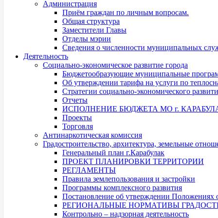
Администрация
Приём граждан по личным вопросам.
Общая структура
Заместители Главы
Отделы мэрии
Сведения о численности муниципальных служ
Деятельность
Социально-экономическое развитие города
Бюджетообразующие муниципальные програ
Об утверждении тарифа на услуги по теплос
Стратегии социально-экономического развит
Отчеты
ИСПОЛНЕНИЕ БЮДЖЕТА МО г. КАРАБУЛ
Проекты
Торговля
Антинаркотическая комиссия
Градостроительство, архитектура, земельные отнош
Генеральный план г.Карабулак
ПРОЕКТ ПЛАНИРОВКИ ТЕРРИТОРИИ
РЕГЛАМЕНТЫ
Правила землепользования и застройки
Программы комплексного развития
Постановление об утверждении Положениях о
РЕГИОНАЛЬНЫЕ НОРМАТИВЫ ГРАДОСТ
Контрольно – надзорная деятельность