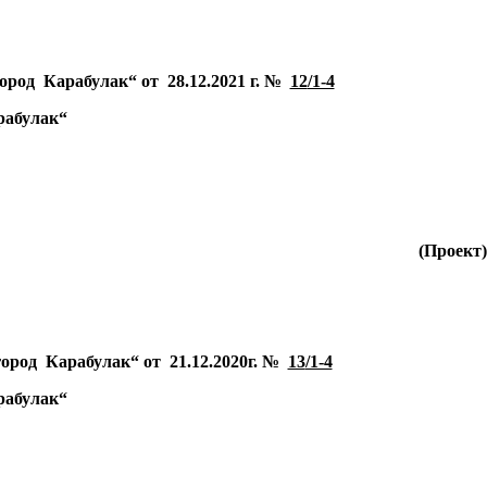
город Карабулак
“
от 28.12.2021 г. №
12
/1-4
рабулак
“
(Проект)
город Карабулак
“
от 21.12.2020г. №
13
/1-4
рабулак
“