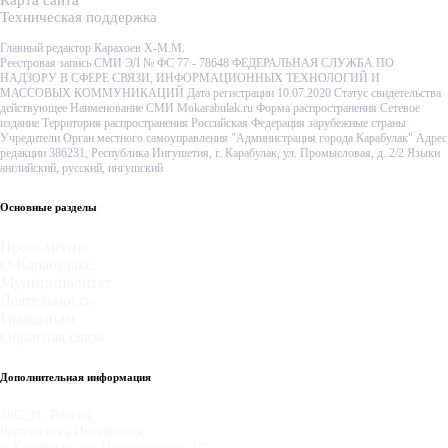
Карта сайта
Техническая поддержка
Главный редактор Карахоев Х-М.М.
Реестровая запись СМИ ЭЛ № ФС 77 - 78648 ФЕДЕРАЛЬНАЯ СЛУЖБА ПО
НАДЗОРУ В СФЕРЕ СВЯЗИ, ИНФОРМАЦИОННЫХ ТЕХНОЛОГИЙ И
МАССОВЫХ КОММУНИКАЦИЙ Дата регистрации 10.07.2020 Статус свидетельства
действующее Наименование СМИ Mokarabulak.ru Форма распространения Сетевое
издание Территория распространения Российская Федерация зарубежные страны
Учредители Орган местного самоуправления "Администрация города Карабулак" Адрес
редакции 386231, Республика Ингушетия, г. Карабулак, ул. Промысловая, д. 2/2 Языки
английский, русский, ингушский
Основные разделы
Пресс-центр
О Карабулаке
Муниципалитет
Деятельность
Гражданам
Обратная связь
Дополнительная информация
386231, Россия,
Республика Ингушетия,
г. Карабулак, ул. Промысловая, 2/2.