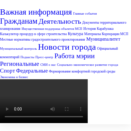
Важная информация
Главные события
Гражданам
Деятельность
Документы территориального
планирования
История Карабулака
Имущественная поддержка объектов МСП
Культура
Калькулятор процедур в сфере строительства
Материалы Корпорации МСП
Муниципалитет
Местные нормативы градостроительного проектирования
Новости города
Официальный
Муниципальный контроль
Работа мэрии
комментарий
Подкасты
Пресс-центр
Региональные
СМИ о нас
Социально-экономическое развитие города
Спорт
Федеральные
Формирование комфортной городской среды
Экономика и бизнес