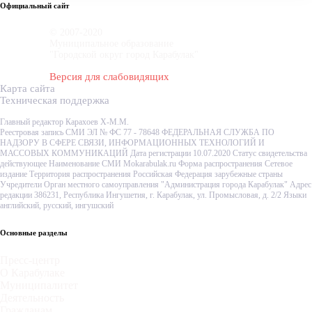
Официальный сайт
© 2007-2020
Муниципальное образование
"Городской округ город Карабулак"
Версия для слабовидящих
Карта сайта
Техническая поддержка
Главный редактор Карахоев Х-М.М.
Реестровая запись СМИ ЭЛ № ФС 77 - 78648 ФЕДЕРАЛЬНАЯ СЛУЖБА ПО
НАДЗОРУ В СФЕРЕ СВЯЗИ, ИНФОРМАЦИОННЫХ ТЕХНОЛОГИЙ И
МАССОВЫХ КОММУНИКАЦИЙ Дата регистрации 10.07.2020 Статус свидетельства
действующее Наименование СМИ Mokarabulak.ru Форма распространения Сетевое
издание Территория распространения Российская Федерация зарубежные страны
Учредители Орган местного самоуправления "Администрация города Карабулак" Адрес
редакции 386231, Республика Ингушетия, г. Карабулак, ул. Промысловая, д. 2/2 Языки
английский, русский, ингушский
Основные разделы
Пресс-центр
О Карабулаке
Муниципалитет
Деятельность
Гражданам