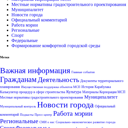
Местные нормативы градостроительного проектирования
Муниципалитет
Новости города
Официальный комментарий
Работа мэрии
Региональные
Спорт
Федеральные
Формирование комфортной городской среды
Метки
Важная информация
Главные события
Гражданам
Деятельность
Документы территориального
планирования
История Карабулака
Имущественная поддержка объектов МСП
Культура
Калькулятор процедур в сфере строительства
Материалы Корпорации МСП
Муниципалитет
Местные нормативы градостроительного проектирования
Новости города
Официальный
Муниципальный контроль
Работа мэрии
комментарий
Подкасты
Пресс-центр
Региональные
СМИ о нас
Социально-экономическое развитие города
Спорт
Федеральные