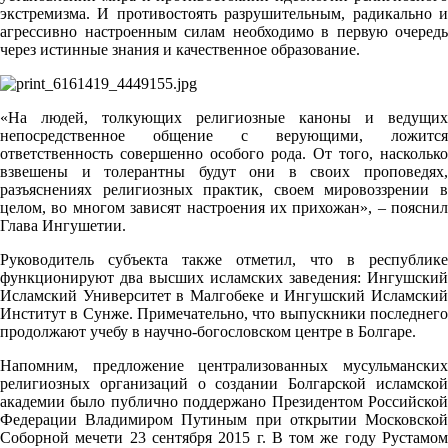
экстремизма. И противостоять разрушительным, радикально и
агрессивно настроенным силам необходимо в первую очередь
через истинные знания и качественное образование.
«На людей, толкующих религиозные каноны и ведущих
непосредственное общение с верующими, ложится
ответственность совершенно особого рода. От того, насколько
взвешены и толерантны будут они в своих проповедях,
разъяснениях религиозных практик, своем мировоззрении в
целом, во многом зависят настроения их прихожан», – пояснил
Глава Ингушетии.
Руководитель субъекта также отметил, что в республике
функционируют два высших исламских заведения: Ингушский
Исламский Университет в Малгобеке и Ингушский Исламский
Институт в Сунже. Примечательно, что выпускники последнего
продолжают учебу в научно-богословском центре в Болгаре.
Напомним, предложение централизованных мусульманских
религиозных организаций о создании Болгарской исламской
академии было публично поддержано Президентом Российской
Федерации Владимиром Путиным при открытии Московской
Соборной мечети 23 сентября 2015 г. В том же году Рустамом