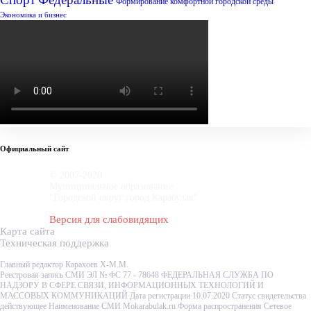
Формирование комфортной городской среды
Экономика и бизнес
Официальный сайт
© 2007-2020
Муниципальное образование
"Городской округ город Карабулак"
Версия для слабовидящих
Карта сайта
Техническая поддержка
Главный редактор Карахоев Х-М.М.
Реестровая запись СМИ ЭЛ № ФС 77 - 78648 ФЕДЕРАЛЬНАЯ СЛУЖБА ПО
НАДЗОРУ В СФЕРЕ СВЯЗИ, ИНФОРМАЦИОННЫХ ТЕХНОЛОГИЙ И
МАССОВЫХ КОММУНИКАЦИЙ Дата регистрации 10.07.2020 Статус свидетельства
действующее Наименование СМИ Mokarabulak.ru Форма распространения Сетевое