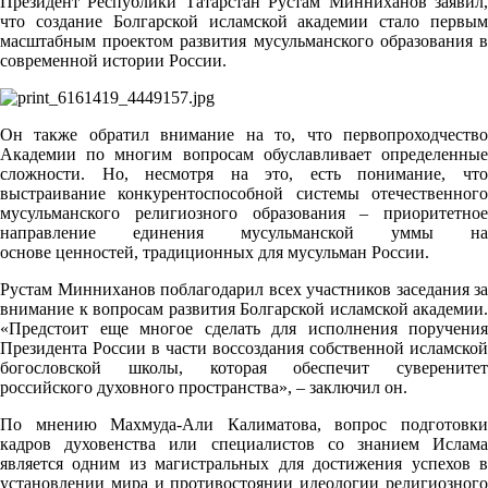
Президент Республики Татарстан Рустам Минниханов заявил,
что создание Болгарской исламской академии стало первым
масштабным проектом развития мусульманского образования в
современной истории России.
Он также обратил внимание на то, что первопроходчество
Академии по многим вопросам обуславливает определенные
сложности. Но, несмотря на это, есть понимание, что
выстраивание конкурентоспособной системы отечественного
мусульманского религиозного образования – приоритетное
направление единения мусульманской уммы на
основе ценностей, традиционных для мусульман России.
Рустам Минниханов поблагодарил всех участников заседания за
внимание к вопросам развития Болгарской исламской академии.
«Предстоит еще многое сделать для исполнения поручения
Президента России в части воссоздания собственной исламской
богословской школы, которая обеспечит суверенитет
российского духовного пространства», – заключил он.
По мнению Махмуда-Али Калиматова, вопрос подготовки
кадров духовенства или специалистов со знанием Ислама
является одним из магистральных для достижения успехов в
установлении мира и противостоянии идеологии религиозного