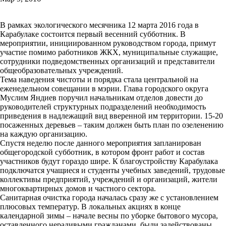
В рамках экологического месячника 12 марта 2016 года в
Карабулаке состоится первый весенний субботник. В
мероприятии, инициированном руководством города, примут
участие помимо работников ЖКХ, муниципальные служащие,
сотрудники подведомственных организаций и представители
общеобразовательных учреждений.
Тема наведения чистоты и порядка стала центральной на
еженедельном совещании в мэрии. Глава городского округа
Муслим Яндиев поручил начальникам отделов довести до
руководителей структурных подразделений необходимость
приведения в надлежащий вид вверенной им территории. 15-20
посаженных деревьев – таким должен быть план по озеленению
на каждую организацию.
Спустя неделю после данного мероприятия запланирован
общегородской субботник, в котором фронт работ и состав
участников будут гораздо шире. К благоустройству Карабулака
подключатся учащиеся и студенты учебных заведений, трудовые
коллективы предприятий, учреждений и организаций, жители
многоквартирных домов и частного сектора.
Санитарная очистка города началась сразу же с установлением
плюсовых температур. В локальных акциях в конце
календарной зимы – начале весны по уборке бытового мусора,
оставленного нерадивыми гражданами, были задействованы