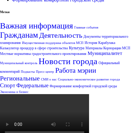
Метки
Важная информация
Главные события
Гражданам
Деятельность
Документы территориального
планирования
История Карабулака
Имущественная поддержка объектов МСП
Культура
Калькулятор процедур в сфере строительства
Материалы Корпорации МСП
Муниципалитет
Местные нормативы градостроительного проектирования
Новости города
Официальный
Муниципальный контроль
Работа мэрии
комментарий
Подкасты
Пресс-центр
Региональные
СМИ о нас
Социально-экономическое развитие города
Спорт
Федеральные
Формирование комфортной городской среды
Экономика и бизнес