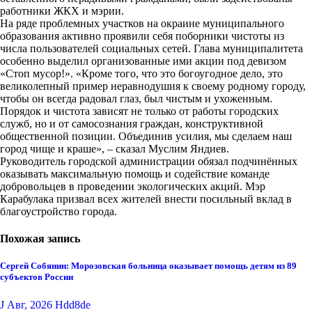
работники ЖКХ и мэрии.
На ряде проблемных участков на окраине муниципального
образования активно проявили себя поборники чистоты из
числа пользователей социальных сетей. Глава муниципалитета
особенно выделил организованные ими акции под девизом
«Стоп мусор!». «Кроме того, что это богоугодное дело, это
великолепный пример неравнодушия к своему родному городу,
чтобы он всегда радовал глаз, был чистым и ухоженным.
Порядок и чистота зависят не только от работы городских
служб, но и от самосознания граждан, конструктивной
общественной позиции. Объединив усилия, мы сделаем наш
город чище и краше», – сказал Муслим Яндиев.
Руководитель городской администрации обязал подчинённых
оказывать максимальную помощь и содействие команде
добровольцев в проведении экологических акций. Мэр
Карабулака призвал всех жителей внести посильный вклад в
благоустройство города.
Похожая запись
Сергей Собянин: Морозовская больница оказывает помощь детям из 89
субъектов России
J Авг, 2026
Hdd8de