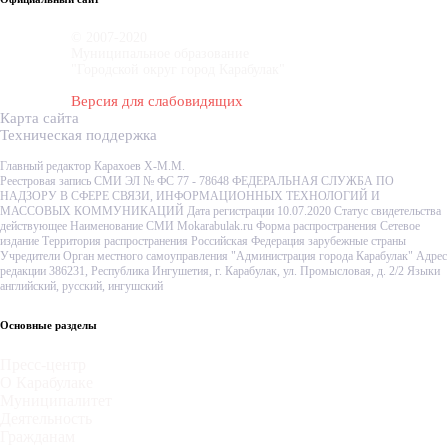
© 2007-2020
Муниципальное образование
"Городской округ город Карабулак"
Версия для слабовидящих
Карта сайта
Техническая поддержка
Главный редактор Карахоев Х-М.М.
Реестровая запись СМИ ЭЛ № ФС 77 - 78648 ФЕДЕРАЛЬНАЯ СЛУЖБА ПО
НАДЗОРУ В СФЕРЕ СВЯЗИ, ИНФОРМАЦИОННЫХ ТЕХНОЛОГИЙ И
МАССОВЫХ КОММУНИКАЦИЙ Дата регистрации 10.07.2020 Статус свидетельства
действующее Наименование СМИ Mokarabulak.ru Форма распространения Сетевое
издание Территория распространения Российская Федерация зарубежные страны
Учредители Орган местного самоуправления "Администрация города Карабулак" Адрес
редакции 386231, Республика Ингушетия, г. Карабулак, ул. Промысловая, д. 2/2 Языки
английский, русский, ингушский
Основные разделы
Пресс-центр
О Карабулаке
Муниципалитет
Деятельность
Гражданам