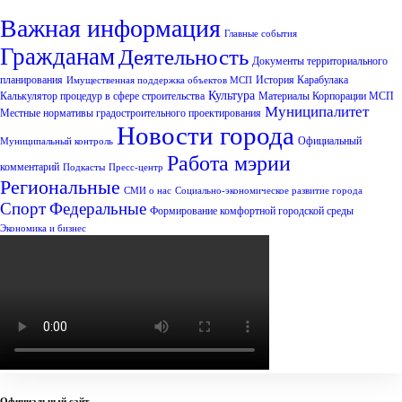
Важная информация
Главные события
Гражданам
Деятельность
Документы территориального
планирования
История Карабулака
Имущественная поддержка объектов МСП
Культура
Калькулятор процедур в сфере строительства
Материалы Корпорации МСП
Муниципалитет
Местные нормативы градостроительного проектирования
Новости города
Официальный
Муниципальный контроль
Работа мэрии
комментарий
Подкасты
Пресс-центр
Региональные
СМИ о нас
Социально-экономическое развитие города
Спорт
Федеральные
Формирование комфортной городской среды
Экономика и бизнес
Официальный сайт