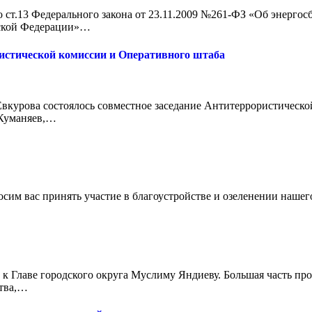
 ст.13 Федерального закона от 23.11.2009 №261-ФЗ «Об энерго
йской Федерации»…
истической комиссии и Оперативного штаба
курова состоялось совместное заседание Антитеррористической
 Куманяев,…
осим вас принять участие в благоустройстве и озеленении нашег
 к Главе городского округа Муслиму Яндиеву. Большая часть п
ства,…