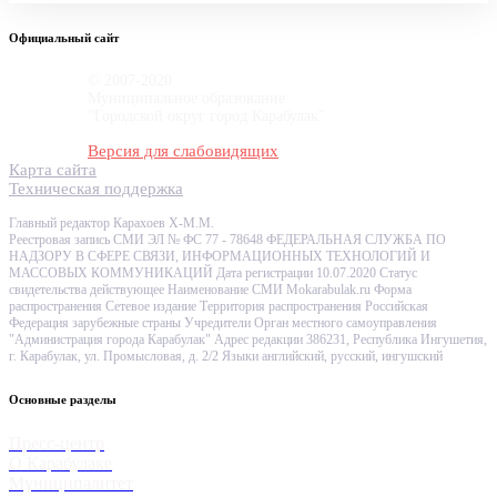
Официальный сайт
© 2007-2020
Муниципальное образование
"Городской округ город Карабулак"
Версия для слабовидящих
Карта сайта
Техническая поддержка
Главный редактор Карахоев Х-М.М.
Реестровая запись СМИ ЭЛ № ФС 77 - 78648 ФЕДЕРАЛЬНАЯ СЛУЖБА ПО
НАДЗОРУ В СФЕРЕ СВЯЗИ, ИНФОРМАЦИОННЫХ ТЕХНОЛОГИЙ И
МАССОВЫХ КОММУНИКАЦИЙ Дата регистрации 10.07.2020 Статус
свидетельства действующее Наименование СМИ Mokarabulak.ru Форма
распространения Сетевое издание Территория распространения Российская
Федерация зарубежные страны Учредители Орган местного самоуправления
"Администрация города Карабулак" Адрес редакции 386231, Республика Ингушетия,
г. Карабулак, ул. Промысловая, д. 2/2 Языки английский, русский, ингушский
Основные разделы
Пресс-центр
О Карабулаке
Муниципалитет