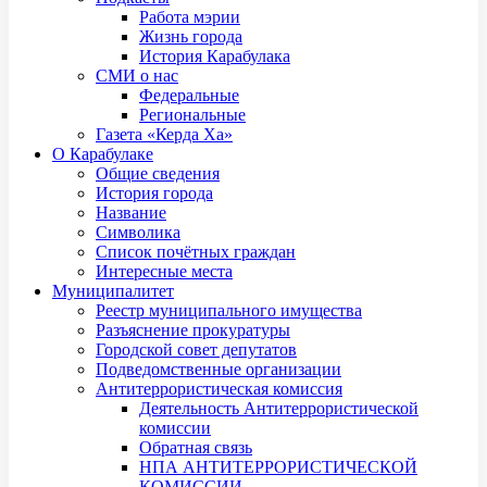
Работа мэрии
Жизнь города
История Карабулака
СМИ о нас
Федеральные
Региональные
Газета «Керда Ха»
О Карабулаке
Общие сведения
История города
Название
Символика
Список почётных граждан
Интересные места
Муниципалитет
Реестр муниципального имущества
Разъяснение прокуратуры
Городской совет депутатов
Подведомственные организации
Антитеррористическая комиссия
Деятельность Антитеррористической
комиссии
Обратная связь
НПА АНТИТЕРРОРИСТИЧЕСКОЙ
КОМИССИИ