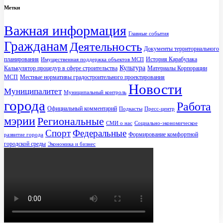
Метки
Важная информация
Главные события
Гражданам
Деятельность
Документы территориального
планирования
История Карабулака
Имущественная поддержка объектов МСП
Культура
Калькулятор процедур в сфере строительства
Материалы Корпорации
МСП
Местные нормативы градостроительного проектирования
Новости
Муниципалитет
Муниципальный контроль
города
Работа
Официальный комментарий
Подкасты
Пресс-центр
мэрии
Региональные
СМИ о нас
Социально-экономическое
Спорт
Федеральные
Формирование комфортной
развитие города
городской среды
Экономика и бизнес