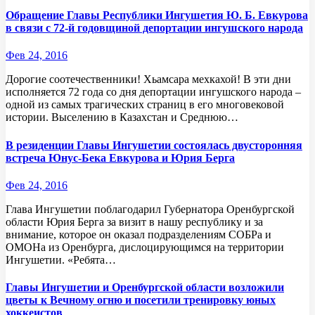
Обращение Главы Республики Ингушетия Ю. Б. Евкурова
в связи с 72-й годовщиной депортации ингушского народа
Фев 24, 2016
Дорогие соотечественники! Хьамсара мехкахой! В эти дни
исполняется 72 года со дня депортации ингушского народа –
одной из самых трагических страниц в его многовековой
истории. Выселению в Казахстан и Среднюю…
В резиденции Главы Ингушетии состоялась двусторонняя
встреча Юнус-Бека Евкурова и Юрия Берга
Фев 24, 2016
Глава Ингушетии поблагодарил Губернатора Оренбургской
области Юрия Берга за визит в нашу республику и за
внимание, которое он оказал подразделениям СОБРа и
ОМОНа из Оренбурга, дислоцирующимся на территории
Ингушетии. «Ребята…
Главы Ингушетии и Оренбургской области возложили
цветы к Вечному огню и посетили тренировку юных
хоккеистов