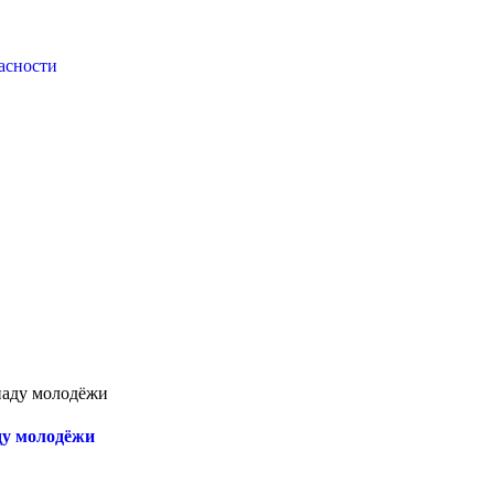
асности
иаду молодëжи
ду молодëжи