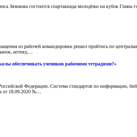
дриса Зязикова состоится спартакиада молодëжи на кубок Главы
ращения из рабочей командировки решил пройтись по центральн
рынок, аптеку,…
колы обеспечивать учеников рабочими тетрадями?»
Российской Федерации. Система стандартов по информации, биб
а от 18.09.2020 №…