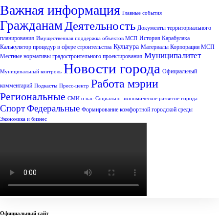
Важная информация
Главные события
Гражданам
Деятельность
Документы территориального
планирования
История Карабулака
Имущественная поддержка объектов МСП
Культура
Калькулятор процедур в сфере строительства
Материалы Корпорации МСП
Муниципалитет
Местные нормативы градостроительного проектирования
Новости города
Официальный
Муниципальный контроль
Работа мэрии
комментарий
Подкасты
Пресс-центр
Региональные
СМИ о нас
Социально-экономическое развитие города
Спорт
Федеральные
Формирование комфортной городской среды
Экономика и бизнес
Официальный сайт