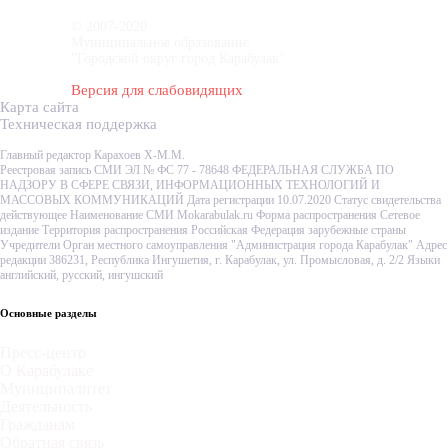
© 2007-2020
Муниципальное образование
"Городской округ город Карабулак"
Версия для слабовидящих
Карта сайта
Техническая поддержка
Главный редактор Карахоев Х-М.М.
Реестровая запись СМИ ЭЛ № ФС 77 - 78648 ФЕДЕРАЛЬНАЯ СЛУЖБА ПО
НАДЗОРУ В СФЕРЕ СВЯЗИ, ИНФОРМАЦИОННЫХ ТЕХНОЛОГИЙ И
МАССОВЫХ КОММУНИКАЦИЙ Дата регистрации 10.07.2020 Статус свидетельства
действующее Наименование СМИ Mokarabulak.ru Форма распространения Сетевое
издание Территория распространения Российская Федерация зарубежные страны
Учредители Орган местного самоуправления "Администрация города Карабулак" Адрес
редакции 386231, Республика Ингушетия, г. Карабулак, ул. Промысловая, д. 2/2 Языки
английский, русский, ингушский
Основные разделы
Пресс-центр
О Карабулаке
Муниципалитет
Деятельность
Гражданам
Обратная связь