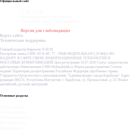
Официальный сайт
© 2007-2020
Муниципальное образование
"Городской округ город Карабулак"
Версия для слабовидящих
Карта сайта
Техническая поддержка
Главный редактор Карахоев Х-М.М.
Реестровая запись СМИ ЭЛ № ФС 77 - 78648 ФЕДЕРАЛЬНАЯ СЛУЖБА ПО
НАДЗОРУ В СФЕРЕ СВЯЗИ, ИНФОРМАЦИОННЫХ ТЕХНОЛОГИЙ И
МАССОВЫХ КОММУНИКАЦИЙ Дата регистрации 10.07.2020 Статус свидетельства
действующее Наименование СМИ Mokarabulak.ru Форма распространения Сетевое
издание Территория распространения Российская Федерация зарубежные страны
Учредители Орган местного самоуправления "Администрация города Карабулак" Адрес
редакции 386231, Республика Ингушетия, г. Карабулак, ул. Промысловая, д. 2/2 Языки
английский, русский, ингушский
Основные разделы
Пресс-центр
О Карабулаке
Муниципалитет
Деятельность
Гражданам