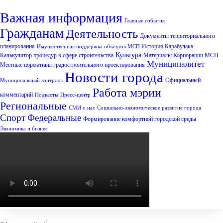
Важная информация
Главные события
Гражданам
Деятельность
Документы территориального
планирования
История Карабулака
Имущественная поддержка объектов МСП
Культура
Калькулятор процедур в сфере строительства
Материалы Корпорации МСП
Муниципалитет
Местные нормативы градостроительного проектирования
Новости города
Официальный
Муниципальный контроль
Работа мэрии
комментарий
Подкасты
Пресс-центр
Региональные
СМИ о нас
Социально-экономическое развитие города
Спорт
Федеральные
Формирование комфортной городской среды
Экономика и бизнес