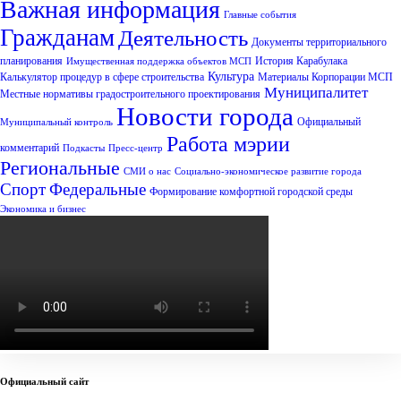
Важная информация
Главные события
Гражданам
Деятельность
Документы территориального
планирования
История Карабулака
Имущественная поддержка объектов МСП
Культура
Калькулятор процедур в сфере строительства
Материалы Корпорации МСП
Муниципалитет
Местные нормативы градостроительного проектирования
Новости города
Официальный
Муниципальный контроль
Работа мэрии
комментарий
Подкасты
Пресс-центр
Региональные
СМИ о нас
Социально-экономическое развитие города
Спорт
Федеральные
Формирование комфортной городской среды
Экономика и бизнес
Официальный сайт