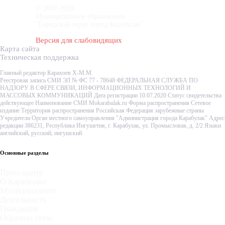
© 2007-2020
Муниципальное образование
"Городской округ город Карабулак"
Версия для слабовидящих
Карта сайта
Техническая поддержка
Главный редактор Карахоев Х-М.М.
Реестровая запись СМИ ЭЛ № ФС 77 - 78648 ФЕДЕРАЛЬНАЯ СЛУЖБА ПО
НАДЗОРУ В СФЕРЕ СВЯЗИ, ИНФОРМАЦИОННЫХ ТЕХНОЛОГИЙ И
МАССОВЫХ КОММУНИКАЦИЙ Дата регистрации 10.07.2020 Статус свидетельства
действующее Наименование СМИ Mokarabulak.ru Форма распространения Сетевое
издание Территория распространения Российская Федерация зарубежные страны
Учредители Орган местного самоуправления "Администрация города Карабулак" Адрес
редакции 386231, Республика Ингушетия, г. Карабулак, ул. Промысловая, д. 2/2 Языки
английский, русский, ингушский
Основные разделы
Пресс-центр
О Карабулаке
Муниципалитет
Деятельность
Гражданам
Обратная связь