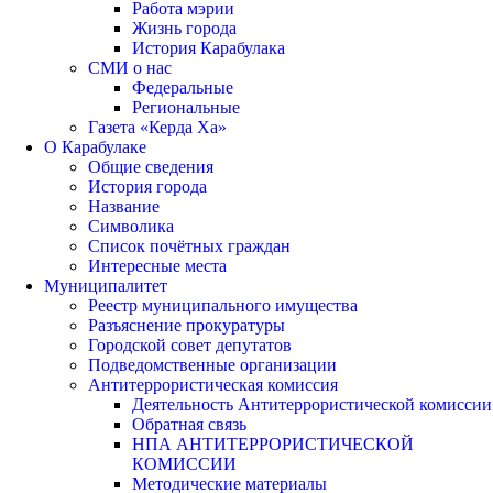
Работа мэрии
Жизнь города
История Карабулака
СМИ о нас
Федеральные
Региональные
Газета «Керда Ха»
О Карабулаке
Общие сведения
История города
Название
Символика
Список почётных граждан
Интересные места
Муниципалитет
Реестр муниципального имущества
Разъяснение прокуратуры
Городской совет депутатов
Подведомственные организации
Антитеррористическая комиссия
Деятельность Антитеррористической комиссии
Обратная связь
НПА АНТИТЕРРОРИСТИЧЕСКОЙ
КОМИССИИ
Методические материалы