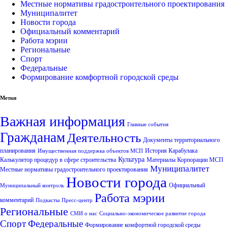
Местные нормативы градостроительного проектирования
Муниципалитет
Новости города
Официальный комментарий
Работа мэрии
Региональные
Спорт
Федеральные
Формирование комфортной городской среды
Метки
Важная информация
Главные события
Гражданам
Деятельность
Документы территориального
планирования
История Карабулака
Имущественная поддержка объектов МСП
Культура
Калькулятор процедур в сфере строительства
Материалы Корпорации МСП
Муниципалитет
Местные нормативы градостроительного проектирования
Новости города
Официальный
Муниципальный контроль
Работа мэрии
комментарий
Подкасты
Пресс-центр
Региональные
СМИ о нас
Социально-экономическое развитие города
Спорт
Федеральные
Формирование комфортной городской среды