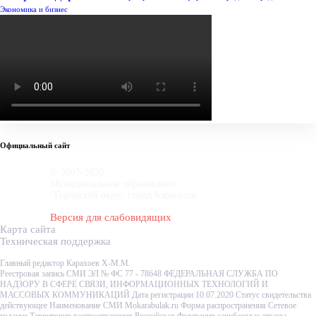
Экономика и бизнес
Официальный сайт
© 2007-2020
Муниципальное образование
"Городской округ город Карабулак"
Версия для слабовидящих
Карта сайта
Техническая поддержка
Главный редактор Карахоев Х-М.М.
Реестровая запись СМИ ЭЛ № ФС 77 - 78648 ФЕДЕРАЛЬНАЯ СЛУЖБА ПО
НАДЗОРУ В СФЕРЕ СВЯЗИ, ИНФОРМАЦИОННЫХ ТЕХНОЛОГИЙ И
МАССОВЫХ КОММУНИКАЦИЙ Дата регистрации 10.07.2020 Статус свидетельства
действующее Наименование СМИ Mokarabulak.ru Форма распространения Сетевое