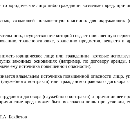
, что юридическое лицо либо гражданин возмещает вред, прич
стью, создающей повышенную опасность для окружающих (и
тельность, осуществление которой создает повышенную вероят
ьзованию, транспортировке, хранению предметов, веществ и д
нимать юридическое лицо или гражданина, которые использую
ругих законных основаниях (например, по договору аренды, 
редаче ему источника повышенной опасности).
изнается владельцем источника повышенной опасности лицо, у
 (служебного контракта) или гражданско-правового договора
 трудового договора (служебного контракта) и причинившее вр
 причинение вреда может быть возложена лишь при условии, ес
екботов