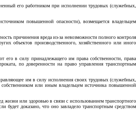
иненный его работником при исполнении трудовых (служебных,
сточником повышенной опасности), возмещается владельцем
ность причинения вреда из-за невозможности полного контроля
ругих объектов производственного, хозяйственного или иного
т его в силу принадлежащего им права собственности, права
проката, по доверенности на право управления транспортным
правляющее им в силу исполнения своих трудовых (служебных,
 с собственником или иным владельцем источника повышенной
ед жизни или здоровью в связи с использованием транспортного
ли будет доказано, что оно завладело транспортным средством