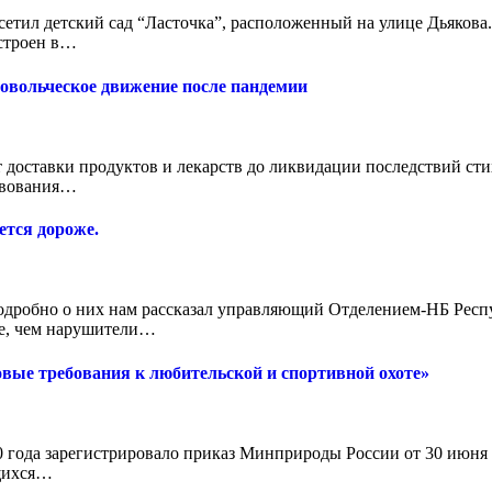
тил детский сад “Ласточка”, расположенный на улице Дьякова.
остроен в…
ровольческое движение после пандемии
оставки продуктов и лекарств до ликвидации последствий сти
твования…
тся дороже.
одробно о них нам рассказал управляющий Отделением-НБ Рес
ле, чем нарушители…
вые требования к любительской и спортивной охоте»
 года зарегистрировало приказ Минприроды России от 30 июня
ящихся…