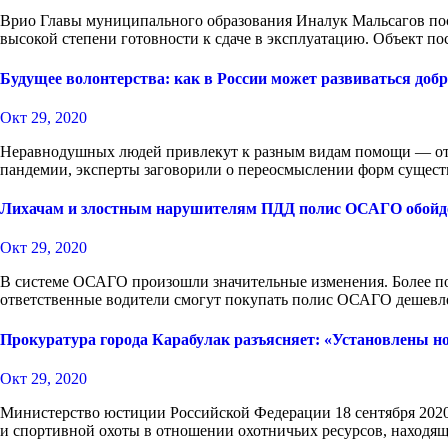
Врио Главы муниципального образования Иналук Мальсагов посе
высокой степени готовности к сдаче в эксплуатацию. Объект п
Будущее волонтерства: как в России может развиваться доб
Окт 29, 2020
Неравнодушных людей привлекут к разным видам помощи — от д
пандемии, эксперты заговорили о переосмыслении форм сущес
Лихачам и злостным нарушителям ПДД полис ОСАГО обойде
Окт 29, 2020
В системе ОСАГО произошли значительные изменения. Более п
ответственные водители смогут покупать полис ОСАГО дешев
Прокуратура города Карабулак разъясняет: «Установлены но
Окт 29, 2020
Министерство юстиции Российской Федерации 18 сентября 2020
и спортивной охоты в отношении охотничьих ресурсов, наход