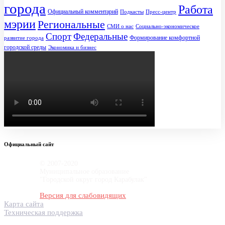
города
Работа
Официальный комментарий
Подкасты
Пресс-центр
мэрии
Региональные
СМИ о нас
Социально-экономическое
Спорт
Федеральные
Формирование комфортной
развитие города
городской среды
Экономика и бизнес
Официальный сайт
© 2007-2020
Муниципальное образование
"Городской округ город Карабулак"
Версия для слабовидящих
Карта сайта
Техническая поддержка