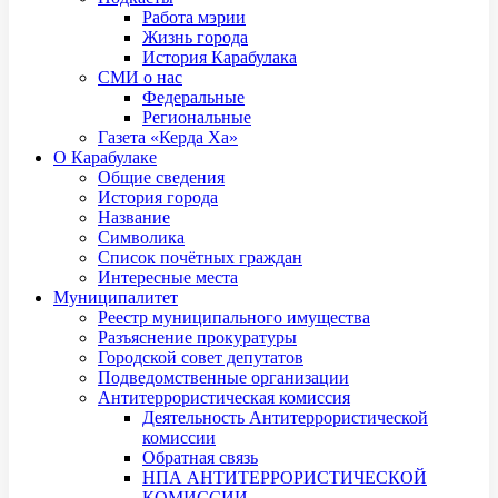
Работа мэрии
Жизнь города
История Карабулака
СМИ о нас
Федеральные
Региональные
Газета «Керда Ха»
О Карабулаке
Общие сведения
История города
Название
Символика
Список почётных граждан
Интересные места
Муниципалитет
Реестр муниципального имущества
Разъяснение прокуратуры
Городской совет депутатов
Подведомственные организации
Антитеррористическая комиссия
Деятельность Антитеррористической
комиссии
Обратная связь
НПА АНТИТЕРРОРИСТИЧЕСКОЙ
КОМИССИИ