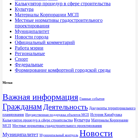
Калькулятор процедур в сфере строительства
Культура
Материалы Корпорации МСП
Местные нормативы градостроительного
проектирования
Муниципалитет
Новости города
Официальный комментарий
Работа мэрии
Региональные
Спорт
Федеральные
Формирование комфортной городской среды
Метки
Важная информация
Главные события
Гражданам
Деятельность
Документы территориального
планирования
История Карабулака
Имущественная поддержка объектов МСП
Культура
Калькулятор процедур в сфере строительства
Материалы Корпорации
МСП
Местные нормативы градостроительного проектирования
Новости
Муниципалитет
Муниципальный контроль