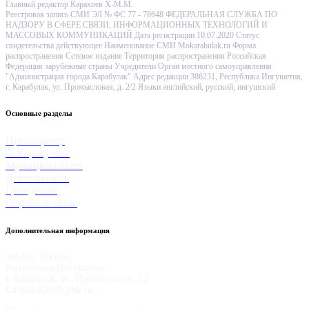
Главный редактор Карахоев Х-М.М.
Реестровая запись СМИ ЭЛ № ФС 77 - 78648 ФЕДЕРАЛЬНАЯ СЛУЖБА ПО
НАДЗОРУ В СФЕРЕ СВЯЗИ, ИНФОРМАЦИОННЫХ ТЕХНОЛОГИЙ И
МАССОВЫХ КОММУНИКАЦИЙ Дата регистрации 10.07.2020 Статус
свидетельства действующее Наименование СМИ Mokarabulak.ru Форма
распространения Сетевое издание Территория распространения Российская
Федерация зарубежные страны Учредители Орган местного самоуправления
"Администрация города Карабулак" Адрес редакции 386231, Республика Ингушетия,
г. Карабулак, ул. Промысловая, д. 2/2 Языки английский, русский, ингушский
Основные разделы
Пресс-центр
О Карабулаке
Муниципалитет
Деятельность
Гражданам
Обратная связь
Дополнительная информация
386231, Россия,
Республика Ингушетия,
г. Карабулак, ул. Промысловая, 2/2.
karabulak2009@bk.ru