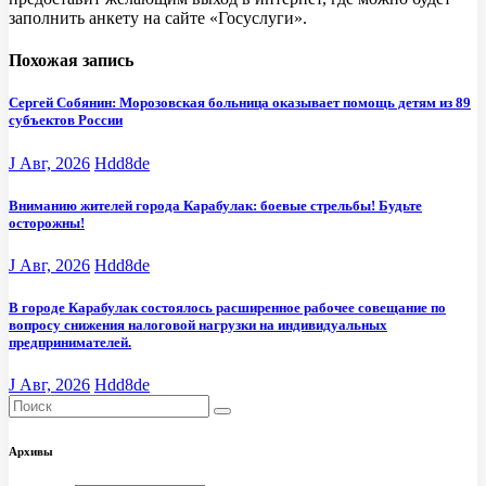
заполнить анкету на сайте «Госуслуги».
Похожая запись
Сергей Собянин: Морозовская больница оказывает помощь детям из 89
субъектов России
J Авг, 2026
Hdd8de
Вниманию жителей города Карабулак: боевые стрельбы! Будьте
осторожны!
J Авг, 2026
Hdd8de
В городе Карабулак состоялось расширенное рабочее совещание по
вопросу снижения налоговой нагрузки на индивидуальных
предпринимателей.
J Авг, 2026
Hdd8de
Архивы