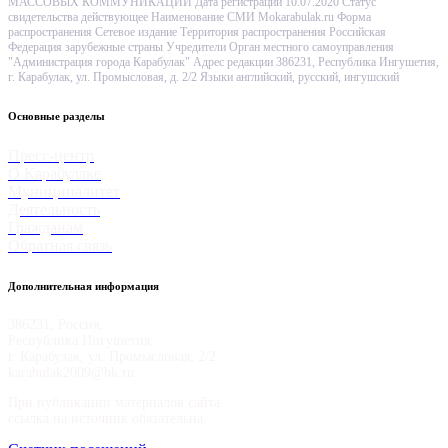
МАССОВЫХ КОММУНИКАЦИЙ Дата регистрации 10.07.2020 Статус
свидетельства действующее Наименование СМИ Mokarabulak.ru Форма
распространения Сетевое издание Территория распространения Российская
Федерация зарубежные страны Учредители Орган местного самоуправления
"Администрация города Карабулак" Адрес редакции 386231, Республика Ингушетия,
г. Карабулак, ул. Промысловая, д. 2/2 Языки английский, русский, ингушский
Основные разделы
Пресс-центр
О Карабулаке
Муниципалитет
Деятельность
Гражданам
Обратная связь
Дополнительная информация
386231, Россия,
Республика Ингушетия,
г. Карабулак, ул. Промысловая, 2/2.
karabulak2009@bk.ru
При публикации материалов сайта
ссылка на источник обязательна.