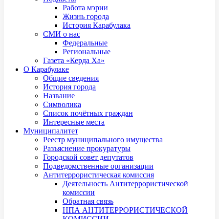
Работа мэрии
Жизнь города
История Карабулака
СМИ о нас
Федеральные
Региональные
Газета «Керда Ха»
О Карабулаке
Общие сведения
История города
Название
Символика
Список почётных граждан
Интересные места
Муниципалитет
Реестр муниципального имущества
Разъяснение прокуратуры
Городской совет депутатов
Подведомственные организации
Антитеррористическая комиссия
Деятельность Антитеррористической
комиссии
Обратная связь
НПА АНТИТЕРРОРИСТИЧЕСКОЙ
КОМИССИИ