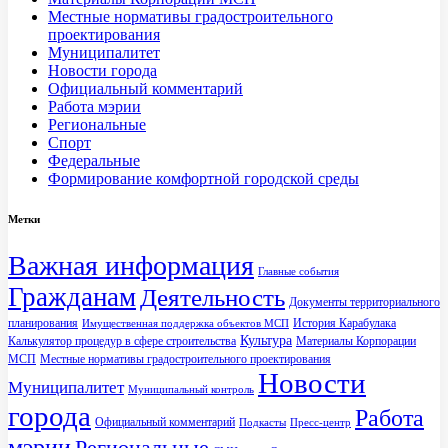
Местные нормативы градостроительного
проектирования
Муниципалитет
Новости города
Официальный комментарий
Работа мэрии
Региональные
Спорт
Федеральные
Формирование комфортной городской среды
Метки
Важная информация
Главные события
Гражданам
Деятельность
Документы территориального
планирования
История Карабулака
Имущественная поддержка объектов МСП
Культура
Калькулятор процедур в сфере строительства
Материалы Корпорации
МСП
Местные нормативы градостроительного проектирования
Новости
Муниципалитет
Муниципальный контроль
города
Работа
Официальный комментарий
Подкасты
Пресс-центр
мэрии
Региональные