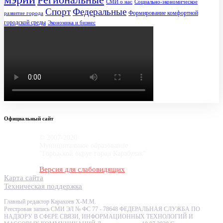
СМИ о нас
Социально-экономическое
Спорт
Федеральные
Формирование комфортной
развитие города
городской среды
Экономика и бизнес
Официальный сайт
© 2007-2020
Муниципальное образование
"Городской округ город Карабулак"
Версия для слабовидящих
Карта сайта
Техническая поддержка
Главный редактор Карахоев Х-М.М.
Реестровая запись СМИ ЭЛ № ФС 77 - 78648 ФЕДЕРАЛЬНАЯ СЛУЖБА ПО
НАДЗОРУ В СФЕРЕ СВЯЗИ, ИНФОРМАЦИОННЫХ ТЕХНОЛОГИЙ И