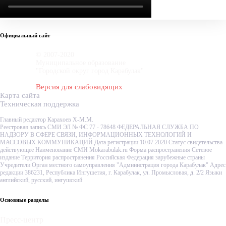
Официальный сайт
© 2007-2020
Муниципальное образование
"Городской округ город Карабулак"
Версия для слабовидящих
Карта сайта
Техническая поддержка
Главный редактор Карахоев Х-М.М.
Реестровая запись СМИ ЭЛ № ФС 77 - 78648 ФЕДЕРАЛЬНАЯ СЛУЖБА ПО
НАДЗОРУ В СФЕРЕ СВЯЗИ, ИНФОРМАЦИОННЫХ ТЕХНОЛОГИЙ И
МАССОВЫХ КОММУНИКАЦИЙ Дата регистрации 10.07.2020 Статус свидетельства
действующее Наименование СМИ Mokarabulak.ru Форма распространения Сетевое
издание Территория распространения Российская Федерация зарубежные страны
Учредители Орган местного самоуправления "Администрация города Карабулак" Адрес
редакции 386231, Республика Ингушетия, г. Карабулак, ул. Промысловая, д. 2/2 Языки
английский, русский, ингушский
Основные разделы
Пресс-центр