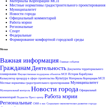
Материалы Корпорации МСП
Местные нормативы градостроительного проектирования
Муниципалитет
Новости города
Официальный комментарий
Работа мэрии
Региональные
Спорт
Федеральные
Формирование комфортной городской среды
Метки
Важная информация
Главные события
Гражданам
Деятельность
Документы территориального
планирования
История Карабулака
Имущественная поддержка объектов МСП
Культура
Калькулятор процедур в сфере строительства
Материалы Корпорации МСП
Муниципалитет
Местные нормативы градостроительного проектирования
Новости города
Официальный
Муниципальный контроль
Работа мэрии
комментарий
Подкасты
Пресс-центр
Региональные
СМИ о нас
Социально-экономическое развитие города