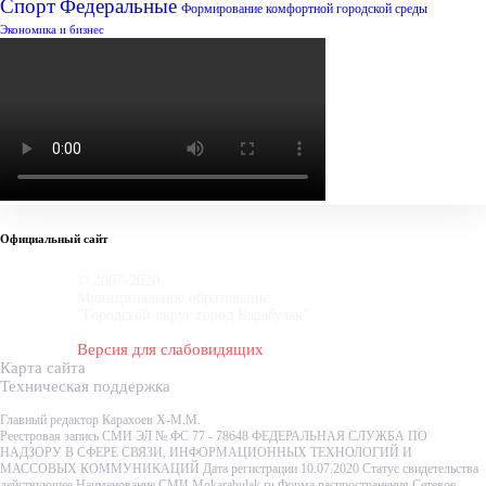
Спорт
Федеральные
Формирование комфортной городской среды
Экономика и бизнес
Официальный сайт
© 2007-2020
Муниципальное образование
"Городской округ город Карабулак"
Версия для слабовидящих
Карта сайта
Техническая поддержка
Главный редактор Карахоев Х-М.М.
Реестровая запись СМИ ЭЛ № ФС 77 - 78648 ФЕДЕРАЛЬНАЯ СЛУЖБА ПО
НАДЗОРУ В СФЕРЕ СВЯЗИ, ИНФОРМАЦИОННЫХ ТЕХНОЛОГИЙ И
МАССОВЫХ КОММУНИКАЦИЙ Дата регистрации 10.07.2020 Статус свидетельства
действующее Наименование СМИ Mokarabulak.ru Форма распространения Сетевое