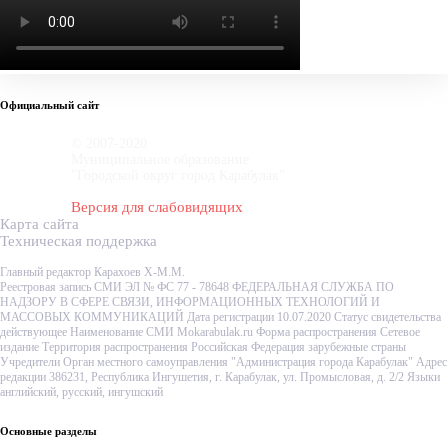
Официальный сайт
© 2007-2020
Муниципальное образование
"Городской округ город Карабулак"
Версия для слабовидящих
Карта сайта
Техническая поддержка
Главный редактор Карахоев Х-М.М.
Реестровая запись СМИ ЭЛ № ФС 77 - 78648 ФЕДЕРАЛЬНАЯ СЛУЖБА ПО
НАДЗОРУ В СФЕРЕ СВЯЗИ, ИНФОРМАЦИОННЫХ ТЕХНОЛОГИЙ И
МАССОВЫХ КОММУНИКАЦИЙ Дата регистрации 10.07.2020 Статус свидетельства
действующее Наименование СМИ Mokarabulak.ru Форма распространения Сетевое
издание Территория распространения Российская Федерация зарубежные страны
Учредители Орган местного самоуправления "Администрация города Карабулак" Адрес
редакции 386231, Республика Ингушетия, г. Карабулак, ул. Промысловая, д. 2/2 Языки
английский, русский, ингушский
Основные разделы