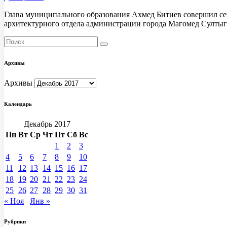
Глава муниципального образования Ахмед Битиев совершил сег
архитектурного отдела администрации города Магомед Султыг
Архивы
Архивы
Календарь
Декабрь 2017
Пн
Вт
Ср
Чт
Пт
Сб
Вс
1
2
3
4
5
6
7
8
9
10
11
12
13
14
15
16
17
18
19
20
21
22
23
24
25
26
27
28
29
30
31
« Ноя
Янв »
Рубрики