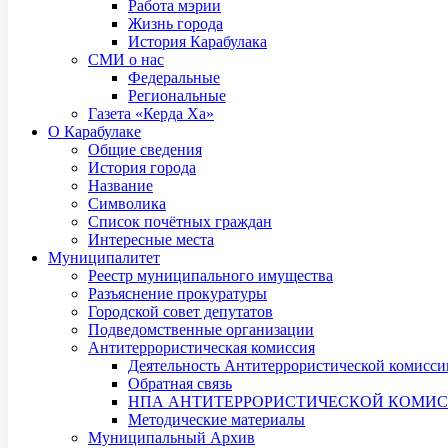
Работа мэрии
Жизнь города
История Карабулака
СМИ о нас
Федеральные
Региональные
Газета «Керда Ха»
О Карабулаке
Общие сведения
История города
Название
Символика
Список почётных граждан
Интересные места
Муниципалитет
Реестр муниципального имущества
Разъяснение прокуратуры
Городской совет депутатов
Подведомственные организации
Антитеррористическая комиссия
Деятельность Антитеррористической комисси
Обратная связь
НПА АНТИТЕРРОРИСТИЧЕСКОЙ КОМИ
Методические материалы
Муниципальный Архив