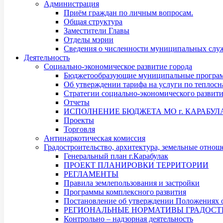
Администрация
Приём граждан по личным вопросам.
Общая структура
Заместители Главы
Отделы мэрии
Сведения о численности муниципальных служ
Деятельность
Социально-экономическое развитие города
Бюджетообразующие муниципальные програ
Об утверждении тарифа на услуги по теплос
Стратегии социально-экономического развит
Отчеты
ИСПОЛНЕНИЕ БЮДЖЕТА МО г. КАРАБУЛ
Проекты
Торговля
Антинаркотическая комиссия
Градостроительство, архитектура, земельные отнош
Генеральный план г.Карабулак
ПРОЕКТ ПЛАНИРОВКИ ТЕРРИТОРИИ
РЕГЛАМЕНТЫ
Правила землепользования и застройки
Программы комплексного развития
Постановление об утверждении Положениях о
РЕГИОНАЛЬНЫЕ НОРМАТИВЫ ГРАДОСТ
Контрольно – надзорная деятельность