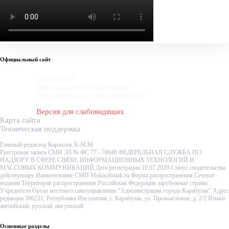
Официальный сайт
© 2007-2020
Муниципальное образование
"Городской округ город Карабулак"
Версия для слабовидящих
Карта сайта
Техническая поддержка
Главный редактор Карахоев Х-М.М.
Реестровая запись СМИ ЭЛ № ФС 77 - 78648 ФЕДЕРАЛЬНАЯ СЛУЖБА ПО
НАДЗОРУ В СФЕРЕ СВЯЗИ, ИНФОРМАЦИОННЫХ ТЕХНОЛОГИЙ И
МАССОВЫХ КОММУНИКАЦИЙ Дата регистрации 10.07.2020 Статус свидетельства
действующее Наименование СМИ Mokarabulak.ru Форма распространения Сетевое
издание Территория распространения Российская Федерация зарубежные страны
Учредители Орган местного самоуправления "Администрация города Карабулак" Адрес
редакции 386231, Республика Ингушетия, г. Карабулак, ул. Промысловая, д. 2/2 Языки
английский, русский, ингушский
Основные разделы