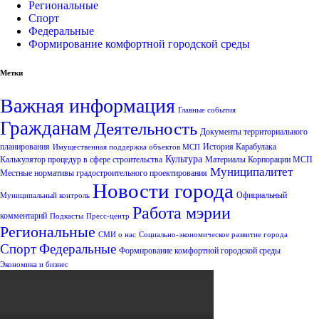
Региональные
Спорт
Федеральные
Формирование комфортной городской среды
Метки
Важная информация
Главные события
Гражданам
Деятельность
Документы территориального
планирования
История Карабулака
Имущественная поддержка объектов МСП
Культура
Калькулятор процедур в сфере строительства
Материалы Корпорации МСП
Муниципалитет
Местные нормативы градостроительного проектирования
Новости города
Официальный
Муниципальный контроль
Работа мэрии
комментарий
Подкасты
Пресс-центр
Региональные
СМИ о нас
Социально-экономическое развитие города
Спорт
Федеральные
Формирование комфортной городской среды
Экономика и бизнес