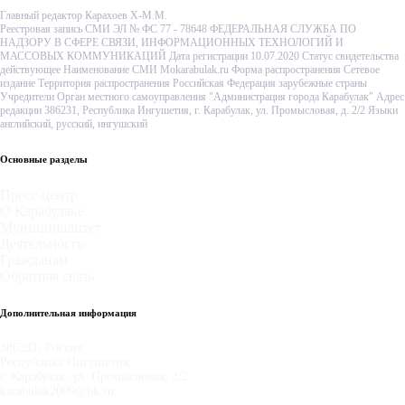
Главный редактор Карахоев Х-М.М.
Реестровая запись СМИ ЭЛ № ФС 77 - 78648 ФЕДЕРАЛЬНАЯ СЛУЖБА ПО
НАДЗОРУ В СФЕРЕ СВЯЗИ, ИНФОРМАЦИОННЫХ ТЕХНОЛОГИЙ И
МАССОВЫХ КОММУНИКАЦИЙ Дата регистрации 10.07.2020 Статус свидетельства
действующее Наименование СМИ Mokarabulak.ru Форма распространения Сетевое
издание Территория распространения Российская Федерация зарубежные страны
Учредители Орган местного самоуправления "Администрация города Карабулак" Адрес
редакции 386231, Республика Ингушетия, г. Карабулак, ул. Промысловая, д. 2/2 Языки
английский, русский, ингушский
Основные разделы
Пресс-центр
О Карабулаке
Муниципалитет
Деятельность
Гражданам
Обратная связь
Дополнительная информация
386231, Россия,
Республика Ингушетия,
г. Карабулак, ул. Промысловая, 2/2.
karabulak2009@bk.ru