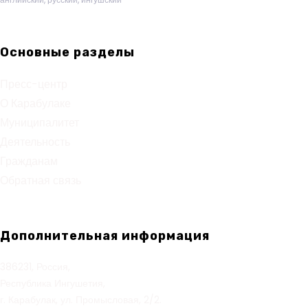
Основные разделы
Пресс-центр
О Карабулаке
Муниципалитет
Деятельность
Гражданам
Обратная связь
Дополнительная информация
386231, Россия,
Республика Ингушетия,
г. Карабулак, ул. Промысловая, 2/2.