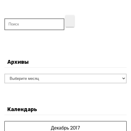
Архивы
А
р
х
и
Календарь
в
ы
Декабрь 2017