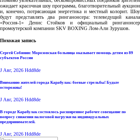
Помимо увлекательных, бескомпромиссных поединков зрителей
ожидает красочная шоу программа, благотворительный аукцион
и, конечно, потрясающая энергетика и местный колорит. Шоу
будут представлять два ринганонсера: телеведущий канала
«Россия-1» Денис Стойков и официальный ринганонсер
промоутерской компании SKV BOXING Лом-Али Зурушов.
Похожая запись
Сергей Собянин: Морозовская больница оказывает помощь детям из 89
субъектов России
J Авг, 2026
Hdd8de
Вниманию жителей города Карабулак: боевые стрельбы! Будьте
осторожны!
J Авг, 2026
Hdd8de
В городе Карабулак состоялось расширенное рабочее совещание по
вопросу снижения налоговой нагрузки на индивидуальных
предпринимателей.
J Авг, 2026
Hdd8de