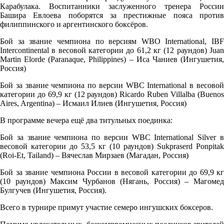
Карабулака. Воспитанники заслуженного тренера России
Башира Евлоева поборятся за престижные пояса против
филиппинского и аргентинского боксёров.
Бой за звание чемпиона по версиям WBO International, IBF
Intercontinental в весовой категории до 61,2 кг (12 раундов) Juan
Martin Elorde (Paranaque, Philippines) – Иса Чаниев (Ингушетия,
Россия)
Бой за звание чемпиона по версии WBC International в весовой
категории до 69,9 кг (12 раундов) Ricardo Ruben Villalba (Buenos
Aires, Argentina) – Исмаил Илиев (Ингушетия, Россия)
В программе вечера ещё два титульных поединка:
Бой за звание чемпиона по версии WBC International Silver в
весовой категории до 53,5 кг (10 раундов) Sukpraserd Ponpitak
(Roi-Et, Tailand) – Вячеслав Мирзаев (Магадан, Россия)
Бой за звание чемпиона России в весовой категории до 69,9 кг
(10 раундов) Максим Чурбанов (Нягань, Россия) – Магомед
Булгучев (Ингушетия, Россия).
Всего в турнире примут участие семеро ингушских боксеров.