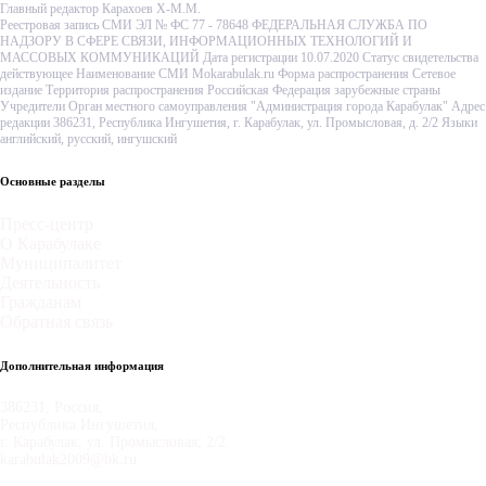
Главный редактор Карахоев Х-М.М.
Реестровая запись СМИ ЭЛ № ФС 77 - 78648 ФЕДЕРАЛЬНАЯ СЛУЖБА ПО
НАДЗОРУ В СФЕРЕ СВЯЗИ, ИНФОРМАЦИОННЫХ ТЕХНОЛОГИЙ И
МАССОВЫХ КОММУНИКАЦИЙ Дата регистрации 10.07.2020 Статус свидетельства
действующее Наименование СМИ Mokarabulak.ru Форма распространения Сетевое
издание Территория распространения Российская Федерация зарубежные страны
Учредители Орган местного самоуправления "Администрация города Карабулак" Адрес
редакции 386231, Республика Ингушетия, г. Карабулак, ул. Промысловая, д. 2/2 Языки
английский, русский, ингушский
Основные разделы
Пресс-центр
О Карабулаке
Муниципалитет
Деятельность
Гражданам
Обратная связь
Дополнительная информация
386231, Россия,
Республика Ингушетия,
г. Карабулак, ул. Промысловая, 2/2.
karabulak2009@bk.ru