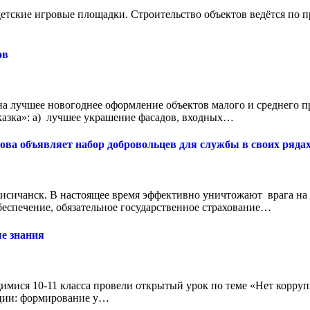
е детские игровые площадки. Строительство объектов ведётся п
ов
на лучшее новогоднее оформление объектов малого и среднего 
казка»: а) лучшее украшение фасадов, входных…
ова объявляет набор добровольцев для службы в своих рядах
исичанск. В настоящее время эффективно уничтожают врага на
еспечение, обязательное государственное страхование…
е знания
имися 10-11 класса провели открытый урок по теме «Нет корру
кции: формирование у…