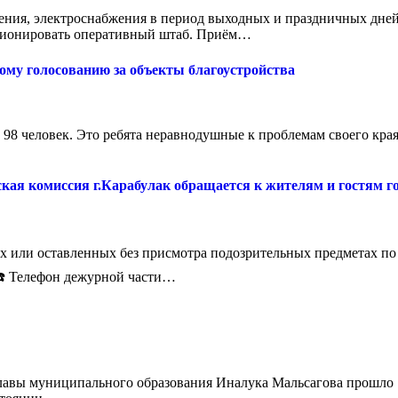
ения, электроснабжения в период выходных и праздничных дней
кционировать оперативный штаб. Приём…
му голосованию за объекты благоустройства
т 98 человек. Это ребята неравнодушные к проблемам своего к
кая комиссия г.Карабулак обращается к жителям и гостям го
х или оставленных без присмотра подозрительных предметах по
 ☎️ Телефон дежурной части…
Главы муниципального образования Иналука Мальсагова прошло 