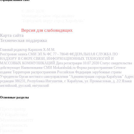
© 2007-2020
Муниципальное образование
"Городской округ город Карабулак"
Версия для слабовидящих
Карта сайта
Техническая поддержка
Главный редактор Карахоев Х-М.М.
Реестровая запись СМИ ЭЛ № ФС 77 - 78648 ФЕДЕРАЛЬНАЯ СЛУЖБА ПО
НАДЗОРУ В СФЕРЕ СВЯЗИ, ИНФОРМАЦИОННЫХ ТЕХНОЛОГИЙ И
МАССОВЫХ КОММУНИКАЦИЙ Дата регистрации 10.07.2020 Статус свидетельства
действующее Наименование СМИ Mokarabulak.ru Форма распространения Сетевое
издание Территория распространения Российская Федерация зарубежные страны
Учредители Орган местного самоуправления "Администрация города Карабулак" Адрес
редакции 386231, Республика Ингушетия, г. Карабулак, ул. Промысловая, д. 2/2 Языки
английский, русский, ингушский
Основные разделы
Пресс-центр
О Карабулаке
Муниципалитет
Деятельность
Гражданам