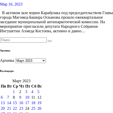
Мар 16, 2023
В актовом зале мэрии Карабулака под председательством Главы
города Магомед-Башира Осканова прошло ежеквартальное
заседание муниципальной антинаркотической комиссии. На
мероприятие пригласили депутата Народного Собрания
Ингушетии Ахмеда Костоева, активно и давно…
Архивы
Архивы
Календарь
Март 2023
Пн
Вт
Ср
Чт
Пт
Сб
Вс
1
2
3
4
5
6
7
8
9
10
11
12
13
14
15
16
17
18
19
20
21
22
23
24
25
26