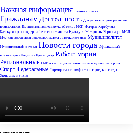
Важная информация
Главные события
Гражданам
Деятельность
Документы территориального
планирования
История Карабулака
Имущественная поддержка объектов МСП
Культура
Калькулятор процедур в сфере строительства
Материалы Корпорации МСП
Муниципалитет
Местные нормативы градостроительного проектирования
Новости города
Официальный
Муниципальный контроль
Работа мэрии
комментарий
Подкасты
Пресс-центр
Региональные
СМИ о нас
Социально-экономическое развитие города
Спорт
Федеральные
Формирование комфортной городской среды
Экономика и бизнес
Официальный сайт