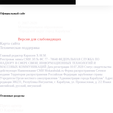
Официальный сайт
© 2007-2020
Муниципальное образование
"Городской округ город Карабулак"
Версия для слабовидящих
Карта сайта
Техническая поддержка
Главный редактор Карахоев Х-М.М.
Реестровая запись СМИ ЭЛ № ФС 77 - 78648 ФЕДЕРАЛЬНАЯ СЛУЖБА ПО
НАДЗОРУ В СФЕРЕ СВЯЗИ, ИНФОРМАЦИОННЫХ ТЕХНОЛОГИЙ И
МАССОВЫХ КОММУНИКАЦИЙ Дата регистрации 10.07.2020 Статус свидетельства
действующее Наименование СМИ Mokarabulak.ru Форма распространения Сетевое
издание Территория распространения Российская Федерация зарубежные страны
Учредители Орган местного самоуправления "Администрация города Карабулак" Адрес
редакции 386231, Республика Ингушетия, г. Карабулак, ул. Промысловая, д. 2/2 Языки
английский, русский, ингушский
Основные разделы
Пресс-центр
О Карабулаке