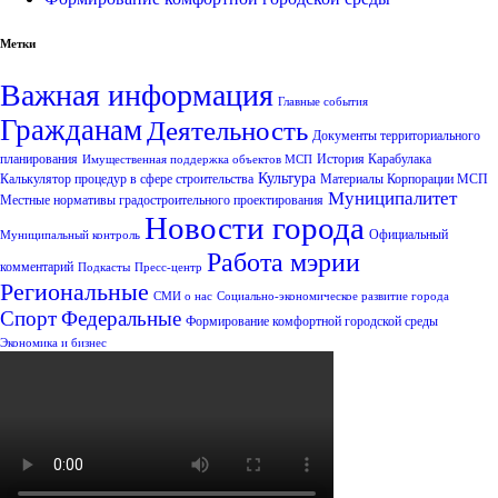
Метки
Важная информация
Главные события
Гражданам
Деятельность
Документы территориального
планирования
История Карабулака
Имущественная поддержка объектов МСП
Культура
Калькулятор процедур в сфере строительства
Материалы Корпорации МСП
Муниципалитет
Местные нормативы градостроительного проектирования
Новости города
Официальный
Муниципальный контроль
Работа мэрии
комментарий
Подкасты
Пресс-центр
Региональные
СМИ о нас
Социально-экономическое развитие города
Спорт
Федеральные
Формирование комфортной городской среды
Экономика и бизнес