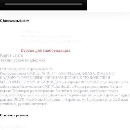
Официальный сайт
© 2007-2020
Муниципальное образование
"Городской округ город Карабулак"
Версия для слабовидящих
Карта сайта
Техническая поддержка
Главный редактор Карахоев Х-М.М.
Реестровая запись СМИ ЭЛ № ФС 77 - 78648 ФЕДЕРАЛЬНАЯ СЛУЖБА ПО
НАДЗОРУ В СФЕРЕ СВЯЗИ, ИНФОРМАЦИОННЫХ ТЕХНОЛОГИЙ И
МАССОВЫХ КОММУНИКАЦИЙ Дата регистрации 10.07.2020 Статус свидетельства
действующее Наименование СМИ Mokarabulak.ru Форма распространения Сетевое
издание Территория распространения Российская Федерация зарубежные страны
Учредители Орган местного самоуправления "Администрация города Карабулак" Адрес
редакции 386231, Республика Ингушетия, г. Карабулак, ул. Промысловая, д. 2/2 Языки
английский, русский, ингушский
Основные разделы
Пресс-центр