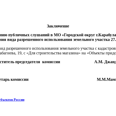
Заключение
ению публичных слушаний в МО «Городской округ г.Карабул
ния вида разрешенного использования земельного участка 27.
д разрешенного использования земельного участка с кадастровы
жабагиева, 19, с «Для строительства магазина» на «Объекты прид
еститель председателя комиссии А.М. Джанд
кретарь комиссии М.М.Мамил
убъектов России