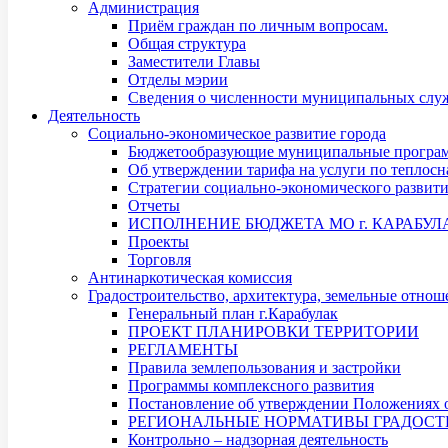
Администрация
Приём граждан по личным вопросам.
Общая структура
Заместители Главы
Отделы мэрии
Сведения о численности муниципальных служ
Деятельность
Социально-экономическое развитие города
Бюджетообразующие муниципальные програ
Об утверждении тарифа на услуги по теплос
Стратегии социально-экономического развит
Отчеты
ИСПОЛНЕНИЕ БЮДЖЕТА МО г. КАРАБУЛ
Проекты
Торговля
Антинаркотическая комиссия
Градостроительство, архитектура, земельные отнош
Генеральный план г.Карабулак
ПРОЕКТ ПЛАНИРОВКИ ТЕРРИТОРИИ
РЕГЛАМЕНТЫ
Правила землепользования и застройки
Программы комплексного развития
Постановление об утверждении Положениях о
РЕГИОНАЛЬНЫЕ НОРМАТИВЫ ГРАДОСТ
Контрольно – надзорная деятельность