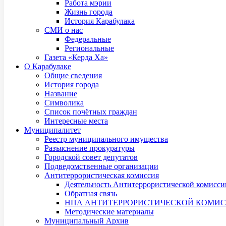
Работа мэрии
Жизнь города
История Карабулака
СМИ о нас
Федеральные
Региональные
Газета «Керда Ха»
О Карабулаке
Общие сведения
История города
Название
Символика
Список почётных граждан
Интересные места
Муниципалитет
Реестр муниципального имущества
Разъяснение прокуратуры
Городской совет депутатов
Подведомственные организации
Антитеррористическая комиссия
Деятельность Антитеррористической комисси
Обратная связь
НПА АНТИТЕРРОРИСТИЧЕСКОЙ КОМИ
Методические материалы
Муниципальный Архив