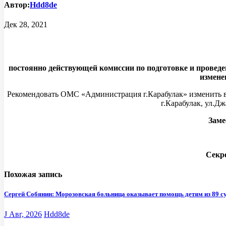
Автор:
Hdd8de
Дек 28, 2021
постоянно действующей комиссии по подготовке и провед
измене
Рекомендовать ОМС «Администрация г.Карабулак» изменить ви
г.Карабулак, ул.Д
Зам
Се
Похожая запись
Сергей Собянин: Морозовская больница оказывает помощь детям из 89 с
J Авг, 2026
Hdd8de