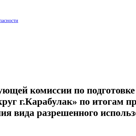
пасности
ующей комиссии по подготовк
руг г.Карабулак» по итогам п
ия вида разрешенного использ