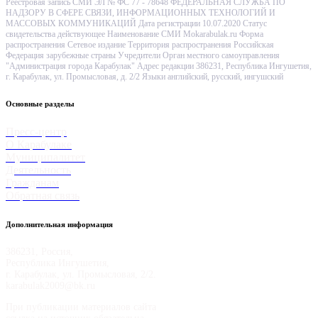
Реестровая запись СМИ ЭЛ № ФС 77 - 78648 ФЕДЕРАЛЬНАЯ СЛУЖБА ПО
НАДЗОРУ В СФЕРЕ СВЯЗИ, ИНФОРМАЦИОННЫХ ТЕХНОЛОГИЙ И
МАССОВЫХ КОММУНИКАЦИЙ Дата регистрации 10.07.2020 Статус
свидетельства действующее Наименование СМИ Mokarabulak.ru Форма
распространения Сетевое издание Территория распространения Российская
Федерация зарубежные страны Учредители Орган местного самоуправления
"Администрация города Карабулак" Адрес редакции 386231, Республика Ингушетия,
г. Карабулак, ул. Промысловая, д. 2/2 Языки английский, русский, ингушский
Основные разделы
Пресс-центр
О Карабулаке
Муниципалитет
Деятельность
Гражданам
Обратная связь
Дополнительная информация
386231, Россия,
Республика Ингушетия,
г. Карабулак, ул. Промысловая, 2/2.
karabulak2009@bk.ru
При публикации материалов сайта