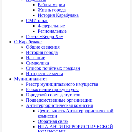
Работа мэрии
Жизнь города
История Карабулака
СМИ о нас
Федеральные
Региональные
Газета «Керда Ха»
О Карабулаке
Общие сведения
История города
Название
Символика
Список почётных граждан
Интересные места
Муниципалитет
Реестр муниципального имущества
Разъяснение прокуратуры
Городской совет депутатов
Подведомственные организации
Антитеррористическая комиссия
Деятельность Антитеррористической
комиссии
Обратная связь
НПА АНТИТЕРРОРИСТИЧЕСКОЙ
КОМИССИИ