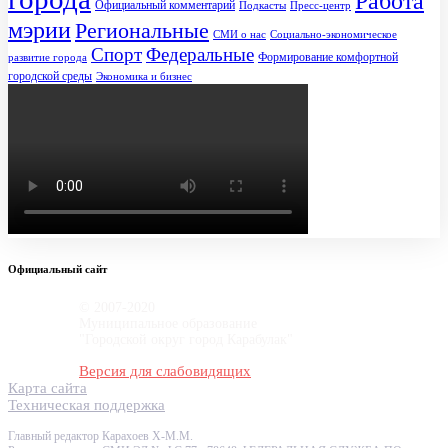
Работа
Официальный комментарий
Подкасты
Пресс-центр
мэрии
Региональные
СМИ о нас
Социально-экономическое
Спорт
Федеральные
Формирование комфортной
развитие города
городской среды
Экономика и бизнес
Официальный сайт
© 2007-2020
Муниципальное образование
"Городской округ город Карабулак"
Версия для слабовидящих
Карта сайта
Техническая поддержка
Главный редактор Карахоев Х-М.М.