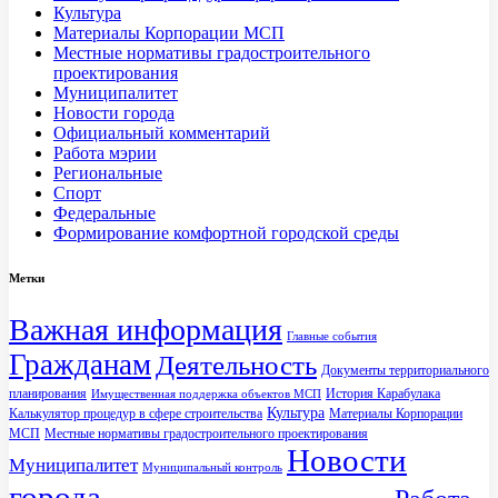
Культура
Материалы Корпорации МСП
Местные нормативы градостроительного
проектирования
Муниципалитет
Новости города
Официальный комментарий
Работа мэрии
Региональные
Спорт
Федеральные
Формирование комфортной городской среды
Метки
Важная информация
Главные события
Гражданам
Деятельность
Документы территориального
планирования
История Карабулака
Имущественная поддержка объектов МСП
Культура
Калькулятор процедур в сфере строительства
Материалы Корпорации
МСП
Местные нормативы градостроительного проектирования
Новости
Муниципалитет
Муниципальный контроль
города