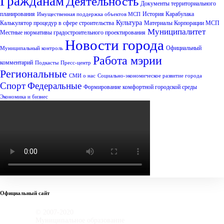
Гражданам
Деятельность
Документы территориального
планирования
История Карабулака
Имущественная поддержка объектов МСП
Культура
Калькулятор процедур в сфере строительства
Материалы Корпорации МСП
Муниципалитет
Местные нормативы градостроительного проектирования
Новости города
Официальный
Муниципальный контроль
Работа мэрии
комментарий
Подкасты
Пресс-центр
Региональные
СМИ о нас
Социально-экономическое развитие города
Спорт
Федеральные
Формирование комфортной городской среды
Экономика и бизнес
Официальный сайт
© 2007-2020
Муниципальное образование