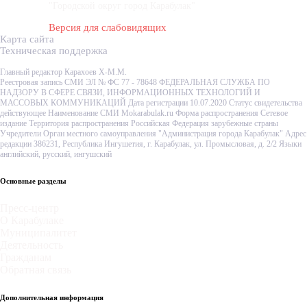
"Городской округ город Карабулак"
Версия для слабовидящих
Карта сайта
Техническая поддержка
Главный редактор Карахоев Х-М.М.
Реестровая запись СМИ ЭЛ № ФС 77 - 78648 ФЕДЕРАЛЬНАЯ СЛУЖБА ПО
НАДЗОРУ В СФЕРЕ СВЯЗИ, ИНФОРМАЦИОННЫХ ТЕХНОЛОГИЙ И
МАССОВЫХ КОММУНИКАЦИЙ Дата регистрации 10.07.2020 Статус свидетельства
действующее Наименование СМИ Mokarabulak.ru Форма распространения Сетевое
издание Территория распространения Российская Федерация зарубежные страны
Учредители Орган местного самоуправления "Администрация города Карабулак" Адрес
редакции 386231, Республика Ингушетия, г. Карабулак, ул. Промысловая, д. 2/2 Языки
английский, русский, ингушский
Основные разделы
Пресс-центр
О Карабулаке
Муниципалитет
Деятельность
Гражданам
Обратная связь
Дополнительная информация