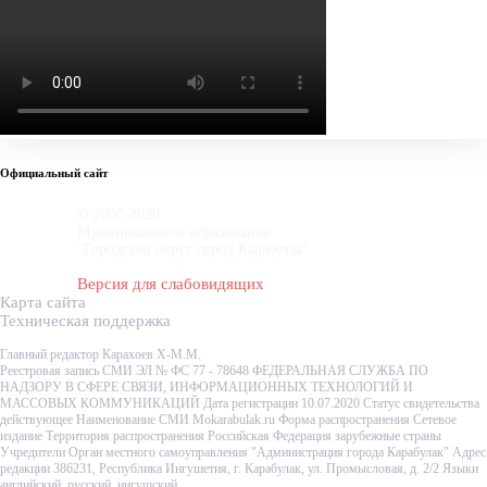
Официальный сайт
© 2007-2020
Муниципальное образование
"Городской округ город Карабулак"
Версия для слабовидящих
Карта сайта
Техническая поддержка
Главный редактор Карахоев Х-М.М.
Реестровая запись СМИ ЭЛ № ФС 77 - 78648 ФЕДЕРАЛЬНАЯ СЛУЖБА ПО
НАДЗОРУ В СФЕРЕ СВЯЗИ, ИНФОРМАЦИОННЫХ ТЕХНОЛОГИЙ И
МАССОВЫХ КОММУНИКАЦИЙ Дата регистрации 10.07.2020 Статус свидетельства
действующее Наименование СМИ Mokarabulak.ru Форма распространения Сетевое
издание Территория распространения Российская Федерация зарубежные страны
Учредители Орган местного самоуправления "Администрация города Карабулак" Адрес
редакции 386231, Республика Ингушетия, г. Карабулак, ул. Промысловая, д. 2/2 Языки
английский, русский, ингушский