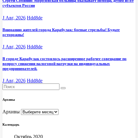
Сергей Собянин: Морозовская больница оказывает помощь детям из 89
субъектов России
J Авг, 2026
Hdd8de
Вниманию жителей города Карабулак: боевые стрельбы! Будьте
осторожны!
J Авг, 2026
Hdd8de
В городе Карабулак состоялось расширенное рабочее совещание по
вопросу снижения налоговой нагрузки на индивидуальных
предпринимателей.
J Авг, 2026
Hdd8de
Архивы
Архивы
Календарь
Октябрь 2020