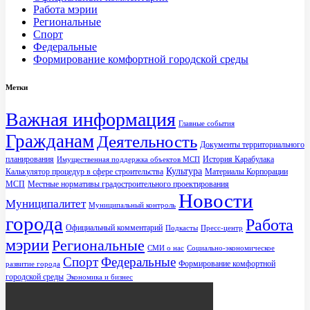
Работа мэрии
Региональные
Спорт
Федеральные
Формирование комфортной городской среды
Метки
Важная информация
Главные события
Гражданам
Деятельность
Документы территориального
планирования
История Карабулака
Имущественная поддержка объектов МСП
Культура
Калькулятор процедур в сфере строительства
Материалы Корпорации
МСП
Местные нормативы градостроительного проектирования
Новости
Муниципалитет
Муниципальный контроль
города
Работа
Официальный комментарий
Подкасты
Пресс-центр
мэрии
Региональные
СМИ о нас
Социально-экономическое
Спорт
Федеральные
Формирование комфортной
развитие города
городской среды
Экономика и бизнес