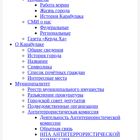
Работа мэрии
Жизнь города
История Карабулака
СМИ о нас
Федеральные
Региональные
Газета «Керда Ха»
О Карабулаке
Общие сведения
История города
Название
Символика
Список почётных граждан
Интересные места
Муниципалитет
Реестр муниципального имущества
Разъяснение прокуратуры
Городской совет депутатов
Подведомственные организации
Антитеррористическая комиссия
Деятельность Антитеррористической
комиссии
Обратная связь
НПА АНТИТЕРРОРИСТИЧЕСКОЙ
КОМИССИИ