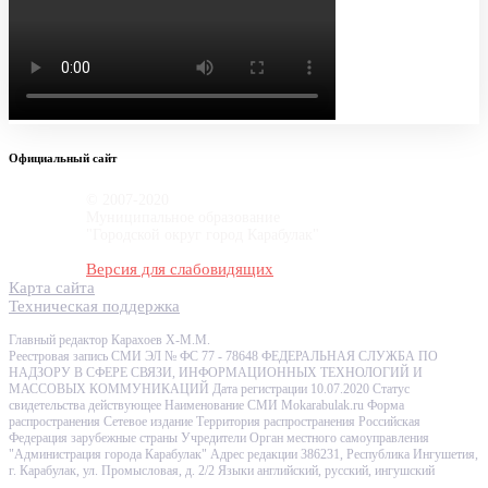
Официальный сайт
© 2007-2020
Муниципальное образование
"Городской округ город Карабулак"
Версия для слабовидящих
Карта сайта
Техническая поддержка
Главный редактор Карахоев Х-М.М.
Реестровая запись СМИ ЭЛ № ФС 77 - 78648 ФЕДЕРАЛЬНАЯ СЛУЖБА ПО
НАДЗОРУ В СФЕРЕ СВЯЗИ, ИНФОРМАЦИОННЫХ ТЕХНОЛОГИЙ И
МАССОВЫХ КОММУНИКАЦИЙ Дата регистрации 10.07.2020 Статус
свидетельства действующее Наименование СМИ Mokarabulak.ru Форма
распространения Сетевое издание Территория распространения Российская
Федерация зарубежные страны Учредители Орган местного самоуправления
"Администрация города Карабулак" Адрес редакции 386231, Республика Ингушетия,
г. Карабулак, ул. Промысловая, д. 2/2 Языки английский, русский, ингушский