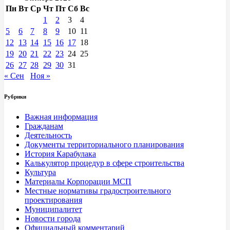
Пн
Вт
Ср
Чт
Пт
Сб
Вс
1
2
3
4
5
6
7
8
9
10
11
12
13
14
15
16
17
18
19
20
21
22
23
24
25
26
27
28
29
30
31
« Сен
Ноя »
Рубрики
Важная информация
Гражданам
Деятельность
Документы территориального планирования
История Карабулака
Калькулятор процедур в сфере строительства
Культура
Материалы Корпорации МСП
Местные нормативы градостроительного
проектирования
Муниципалитет
Новости города
Официальный комментарий