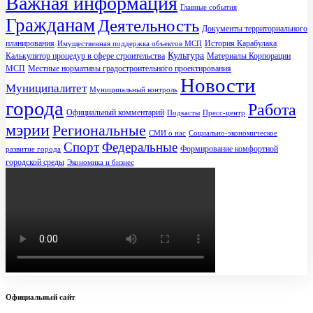
Важная информация
Главные события
Гражданам
Деятельность
Документы территориального
планирования
История Карабулака
Имущественная поддержка объектов МСП
Культура
Калькулятор процедур в сфере строительства
Материалы Корпорации
МСП
Местные нормативы градостроительного проектирования
Новости
Муниципалитет
Муниципальный контроль
города
Работа
Официальный комментарий
Подкасты
Пресс-центр
мэрии
Региональные
СМИ о нас
Социально-экономическое
Спорт
Федеральные
Формирование комфортной
развитие города
городской среды
Экономика и бизнес
Официальный сайт