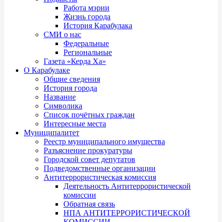
Работа мэрии
Жизнь города
История Карабулака
СМИ о нас
Федеральные
Региональные
Газета «Керда Ха»
О Карабулаке
Общие сведения
История города
Название
Символика
Список почётных граждан
Интересные места
Муниципалитет
Реестр муниципального имущества
Разъяснение прокуратуры
Городской совет депутатов
Подведомственные организации
Антитеррористическая комиссия
Деятельность Антитеррористической
комиссии
Обратная связь
НПА АНТИТЕРРОРИСТИЧЕСКОЙ
КОМИССИИ