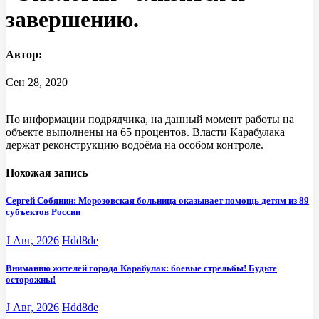
завершению.
Автор:
Сен 28, 2020
По информации подрядчика, на данный момент работы на
объекте выполнены на 65 процентов. Власти Карабулака
держат реконструкцию водоёма на особом контроле.
Похожая запись
Сергей Собянин: Морозовская больница оказывает помощь детям из 89
субъектов России
J Авг, 2026
Hdd8de
Вниманию жителей города Карабулак: боевые стрельбы! Будьте
осторожны!
J Авг, 2026
Hdd8de