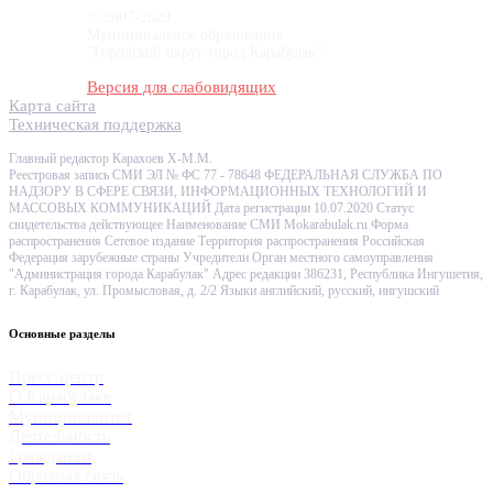
© 2007-2020
Муниципальное образование
"Городской округ город Карабулак"
Версия для слабовидящих
Карта сайта
Техническая поддержка
Главный редактор Карахоев Х-М.М.
Реестровая запись СМИ ЭЛ № ФС 77 - 78648 ФЕДЕРАЛЬНАЯ СЛУЖБА ПО
НАДЗОРУ В СФЕРЕ СВЯЗИ, ИНФОРМАЦИОННЫХ ТЕХНОЛОГИЙ И
МАССОВЫХ КОММУНИКАЦИЙ Дата регистрации 10.07.2020 Статус
свидетельства действующее Наименование СМИ Mokarabulak.ru Форма
распространения Сетевое издание Территория распространения Российская
Федерация зарубежные страны Учредители Орган местного самоуправления
"Администрация города Карабулак" Адрес редакции 386231, Республика Ингушетия,
г. Карабулак, ул. Промысловая, д. 2/2 Языки английский, русский, ингушский
Основные разделы
Пресс-центр
О Карабулаке
Муниципалитет
Деятельность
Гражданам
Обратная связь