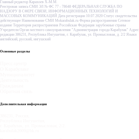
Главный редактор Карахоев Х-М.М.
Реестровая запись СМИ ЭЛ № ФС 77 - 78648 ФЕДЕРАЛЬНАЯ СЛУЖБА ПО
НАДЗОРУ В СФЕРЕ СВЯЗИ, ИНФОРМАЦИОННЫХ ТЕХНОЛОГИЙ И
МАССОВЫХ КОММУНИКАЦИЙ Дата регистрации 10.07.2020 Статус свидетельства
действующее Наименование СМИ Mokarabulak.ru Форма распространения Сетевое
издание Территория распространения Российская Федерация зарубежные страны
Учредители Орган местного самоуправления "Администрация города Карабулак" Адрес
редакции 386231, Республика Ингушетия, г. Карабулак, ул. Промысловая, д. 2/2 Языки
английский, русский, ингушский
Основные разделы
Пресс-центр
О Карабулаке
Муниципалитет
Деятельность
Гражданам
Обратная связь
Дополнительная информация
386231, Россия,
Республика Ингушетия,
г. Карабулак, ул. Промысловая, 2/2.
karabulak2009@bk.ru