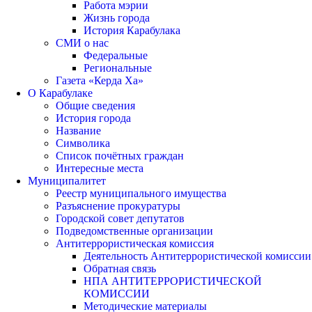
Работа мэрии
Жизнь города
История Карабулака
СМИ о нас
Федеральные
Региональные
Газета «Керда Ха»
О Карабулаке
Общие сведения
История города
Название
Символика
Список почётных граждан
Интересные места
Муниципалитет
Реестр муниципального имущества
Разъяснение прокуратуры
Городской совет депутатов
Подведомственные организации
Антитеррористическая комиссия
Деятельность Антитеррористической комиссии
Обратная связь
НПА АНТИТЕРРОРИСТИЧЕСКОЙ
КОМИССИИ
Методические материалы