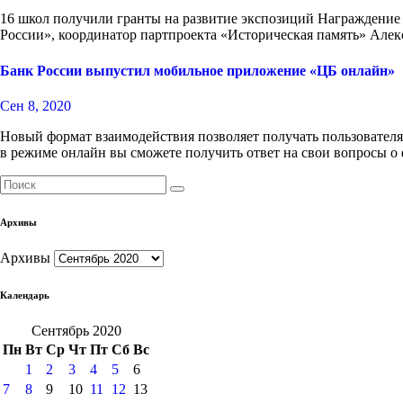
16 школ получили гранты на развитие экспозиций Награждение 
России», координатор партпроекта «Историческая память» Але
Банк России выпустил мобильное приложение «ЦБ онлайн»
Сен 8, 2020
Новый формат взаимодействия позволяет получать пользовател
в режиме онлайн вы сможете получить ответ на свои вопросы 
Архивы
Архивы
Календарь
Сентябрь 2020
Пн
Вт
Ср
Чт
Пт
Сб
Вс
1
2
3
4
5
6
7
8
9
10
11
12
13