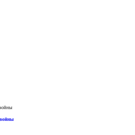
 войны
 войны