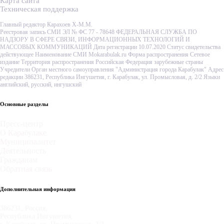
Карта сайта
Техническая поддержка
Главный редактор Карахоев Х-М.М.
Реестровая запись СМИ ЭЛ № ФС 77 - 78648 ФЕДЕРАЛЬНАЯ СЛУЖБА ПО
НАДЗОРУ В СФЕРЕ СВЯЗИ, ИНФОРМАЦИОННЫХ ТЕХНОЛОГИЙ И
МАССОВЫХ КОММУНИКАЦИЙ Дата регистрации 10.07.2020 Статус свидетельства
действующее Наименование СМИ Mokarabulak.ru Форма распространения Сетевое
издание Территория распространения Российская Федерация зарубежные страны
Учредители Орган местного самоуправления "Администрация города Карабулак" Адрес
редакции 386231, Республика Ингушетия, г. Карабулак, ул. Промысловая, д. 2/2 Языки
английский, русский, ингушский
Основные разделы
Пресс-центр
О Карабулаке
Муниципалитет
Деятельность
Гражданам
Обратная связь
Дополнительная информация
386231, Россия,
Республика Ингушетия,