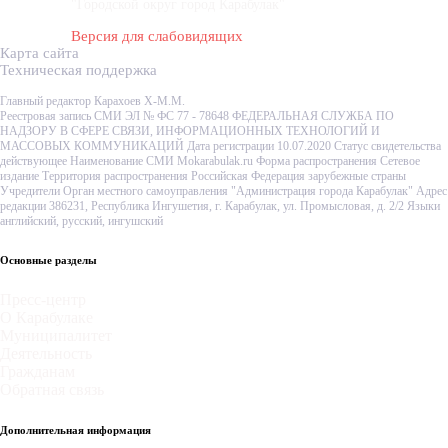
"Городской округ город Карабулак"
Версия для слабовидящих
Карта сайта
Техническая поддержка
Главный редактор Карахоев Х-М.М.
Реестровая запись СМИ ЭЛ № ФС 77 - 78648 ФЕДЕРАЛЬНАЯ СЛУЖБА ПО
НАДЗОРУ В СФЕРЕ СВЯЗИ, ИНФОРМАЦИОННЫХ ТЕХНОЛОГИЙ И
МАССОВЫХ КОММУНИКАЦИЙ Дата регистрации 10.07.2020 Статус свидетельства
действующее Наименование СМИ Mokarabulak.ru Форма распространения Сетевое
издание Территория распространения Российская Федерация зарубежные страны
Учредители Орган местного самоуправления "Администрация города Карабулак" Адрес
редакции 386231, Республика Ингушетия, г. Карабулак, ул. Промысловая, д. 2/2 Языки
английский, русский, ингушский
Основные разделы
Пресс-центр
О Карабулаке
Муниципалитет
Деятельность
Гражданам
Обратная связь
Дополнительная информация