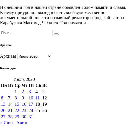
Нынешний год в нашей стране объявлен Годом памяти и славы.
К нему приурочил выход в свет своей художественно-
документальной повести и главный редактор городской газеты
Карабулака Магомед Чахкиев. Год памяти и…
Архивы
Архивы
Календарь
Июль 2020
Пн
Вт
Ср
Чт
Пт
Сб
Вс
1
2
3
4
5
6
7
8
9
10
11
12
13
14
15
16
17
18
19
20
21
22
23
24
25
26
27
28
29
30
31
« Июн
Авг »