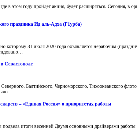
де в этом году пройдет акция, будет расширяться. Сегодня, в о
ого праздника Ид аль-Адха (Г1урба)
о которому 31 июля 2020 года объявляется нерабочим (празднич
мендовано…
 в Севастополе
ах Северного, Балтийского, Черноморского, Тихоокеанского фло
 было…
екарств – «Единая Россия» о приоритетах работы
и подвела итоги весенней Двумя основными драйверами работы 