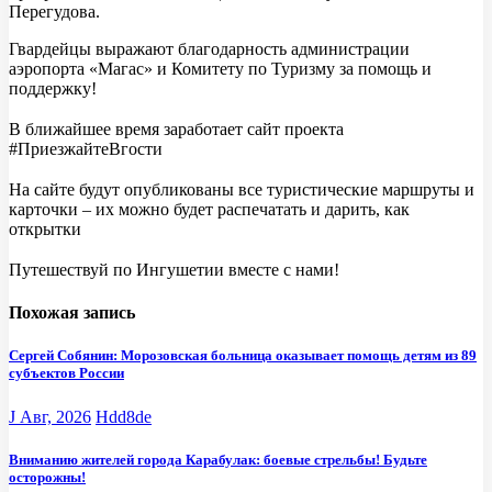
Перегудова.
Гвардейцы выражают благодарность администрации
аэропорта «Магас» и Комитету по Туризму за помощь и
поддержку!
⠀
В ближайшее время заработает сайт проекта
#ПриезжайтеВгости
⠀
На сайте будут опубликованы все туристические маршруты и
карточки – их можно будет распечатать и дарить, как
открытки
⠀
Путешествуй по Ингушетии вместе с нами!
Похожая запись
Сергей Собянин: Морозовская больница оказывает помощь детям из 89
субъектов России
J Авг, 2026
Hdd8de
Вниманию жителей города Карабулак: боевые стрельбы! Будьте
осторожны!