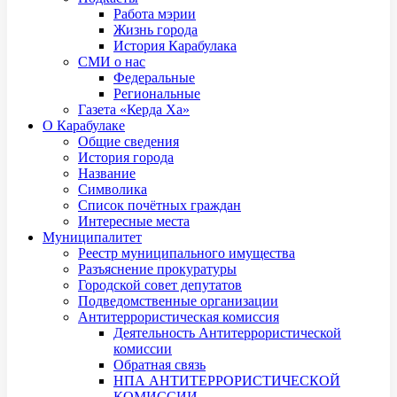
Работа мэрии
Жизнь города
История Карабулака
СМИ о нас
Федеральные
Региональные
Газета «Керда Ха»
О Карабулаке
Общие сведения
История города
Название
Символика
Список почётных граждан
Интересные места
Муниципалитет
Реестр муниципального имущества
Разъяснение прокуратуры
Городской совет депутатов
Подведомственные организации
Антитеррористическая комиссия
Деятельность Антитеррористической
комиссии
Обратная связь
НПА АНТИТЕРРОРИСТИЧЕСКОЙ
КОМИССИИ