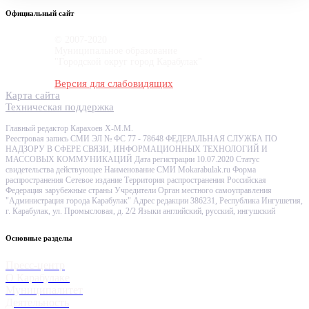
Официальный сайт
© 2007-2020
Муниципальное образование
"Городской округ город Карабулак"
Версия для слабовидящих
Карта сайта
Техническая поддержка
Главный редактор Карахоев Х-М.М.
Реестровая запись СМИ ЭЛ № ФС 77 - 78648 ФЕДЕРАЛЬНАЯ СЛУЖБА ПО
НАДЗОРУ В СФЕРЕ СВЯЗИ, ИНФОРМАЦИОННЫХ ТЕХНОЛОГИЙ И
МАССОВЫХ КОММУНИКАЦИЙ Дата регистрации 10.07.2020 Статус
свидетельства действующее Наименование СМИ Mokarabulak.ru Форма
распространения Сетевое издание Территория распространения Российская
Федерация зарубежные страны Учредители Орган местного самоуправления
"Администрация города Карабулак" Адрес редакции 386231, Республика Ингушетия,
г. Карабулак, ул. Промысловая, д. 2/2 Языки английский, русский, ингушский
Основные разделы
Пресс-центр
О Карабулаке
Муниципалитет
Деятельность