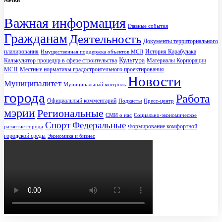
Метки
Важная информация
Главные события
Гражданам
Деятельность
Документы территориального
планирования
История Карабулака
Имущественная поддержка объектов МСП
Культура
Калькулятор процедур в сфере строительства
Материалы Корпорации
МСП
Местные нормативы градостроительного проектирования
Новости
Муниципалитет
Муниципальный контроль
города
Работа
Официальный комментарий
Подкасты
Пресс-центр
мэрии
Региональные
СМИ о нас
Социально-экономическое
Спорт
Федеральные
Формирование комфортной
развитие города
городской среды
Экономика и бизнес